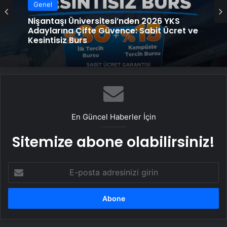
Genel
Genel
Ankara rent a car
Nişantaşı Üniversitesi’nden 2026 YKS
Adaylarına Çifte Güvence: Sabit Ücret ve
Kesintisiz Burs
En Güncel Haberler İçin
Sitemize abone olabilirsiniz!
E-
posta
adresinizi
girin