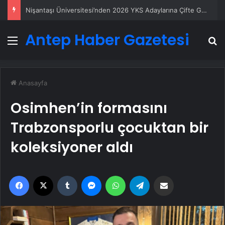
Ankara rent a car
Antep Haber Gazetesi
Menü
A
Anasayfa
Osimhen’in formasını
Trabzonsporlu çocuktan bir
koleksiyoner aldı
Facebook
X
Tumblr
Messenger
WhatsApp
Telegram
Email'den paylaş