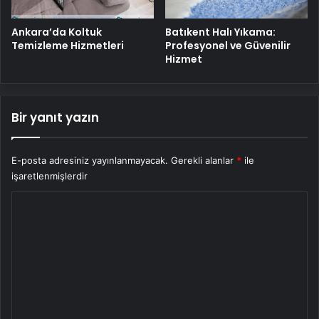
Ankara’da Koltuk
Batıkent Halı Yıkama:
Temizleme Hizmetleri
Profesyonel ve Güvenilir
Hizmet
Bir yanıt yazın
E-posta adresiniz yayınlanmayacak.
Gerekli alanlar
*
ile
işaretlenmişlerdir
Y
o
r
u
m
*