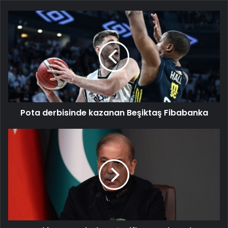
Pota
derbisinde
kazanan
Beşiktaş
Fibabanka
Pota derbisinde kazanan Beşiktaş Fibabanka
Pakistan
Başbakanı
Şerif'ten
aralarında
Türkiye'nin
de
bulunduğu
ülkelere
teşekkür