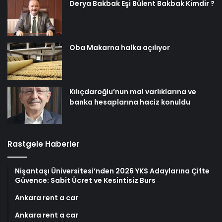
Derya Bakbak Eşi Bülent Bakbak Kimdir ?
Oba Makarna halka açılıyor
Kılıçdaroğlu’nun mal varlıklarına ve
banka hesaplarına haciz konuldu
Rastgele Haberler
Nişantaşı Üniversitesi’nden 2026 YKS Adaylarına Çifte
Güvence: Sabit Ücret ve Kesintisiz Burs
Ankara rent a car
Ankara rent a car