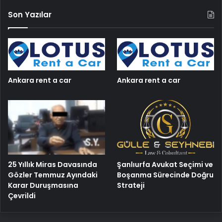
Son Yazılar
Ankara rent a car
Ankara rent a car
25 Yıllık Miras Davasında
Şanlıurfa Avukat Seçimi ve
Gözler Temmuz Ayındaki
Boşanma Sürecinde Doğru
Karar Duruşmasına
Strateji
Çevrildi