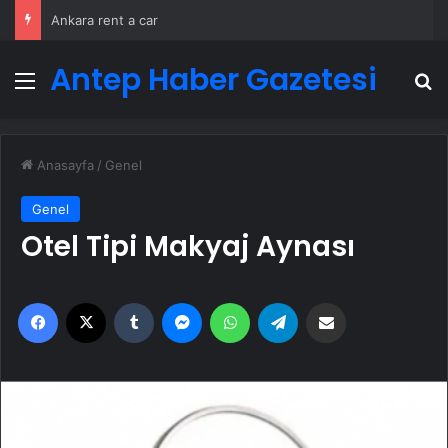
Ankara rent a car
Antep Haber Gazetesi
Menü
A
Anasayfa
/
Genel
Genel
Otel Tipi Makyaj Aynası
Facebook
X
Tumblr
Messenger
WhatsApp
Telegram
Email'den paylaş