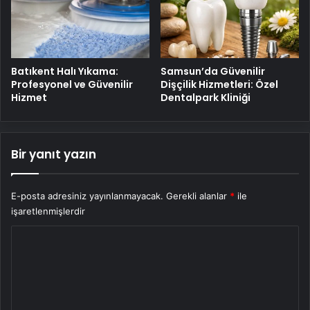
Batıkent Halı Yıkama:
Samsun’da Güvenilir
Profesyonel ve Güvenilir
Dişçilik Hizmetleri: Özel
Hizmet
Dentalpark Kliniği
Bir yanıt yazın
E-posta adresiniz yayınlanmayacak.
Gerekli alanlar
*
ile
işaretlenmişlerdir
Y
o
r
u