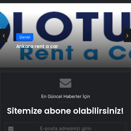
Genel
Genel
Ankara rent a car
Ankara rent a car
En Güncel Haberler İçin
Sitemize abone olabilirsiniz!
E-