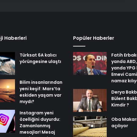
ji Haberleri
Popüler Haberler
Türksat 6A kalıcı
Fatih Erbak
yörüngesine ulaştı
yanda ABD,
yanda YPG 
Emevi Cami
namaz kılı
Bilim insanlarından
yeni keşif: Mars’ta
Derya Bakb
eskiden yaşam var
Bülent Bak
mıydı?
Kimdir ?
Instagram yeni
özelliğini duyurdu:
Oba Makar
Zamanlanmış
açılıyor
mesajlar! Mesaj