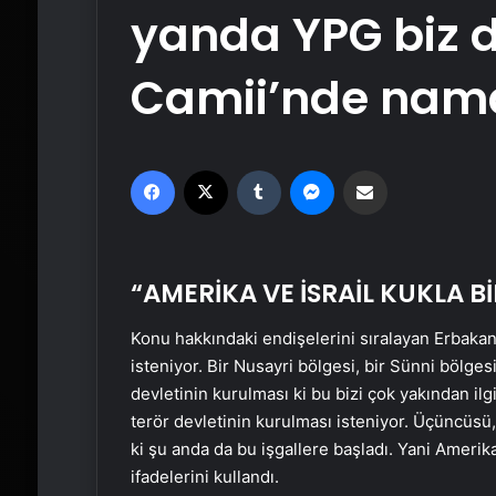
yanda YPG biz 
Camii’nde nama
Facebook
X
Tumblr
Messenger
Email'den paylaş
“AMERİKA VE İSRAİL KUKLA 
Konu hakkındaki endişelerini sıralayan Erbakan
isteniyor. Bir Nusayri bölgesi, bir Sünni bölgesi
devletinin kurulması ki bu bizi çok yakından il
terör devletinin kurulması isteniyor. Üçüncüsü, 
ki şu anda da bu işgallere başladı. Yani Amerika 
ifadelerini kullandı.