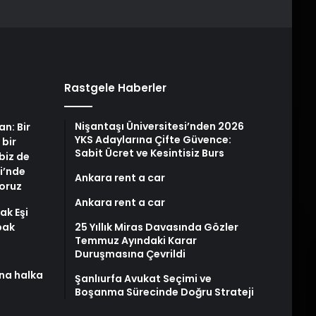
Rastgele Haberler
Nişantaşı Üniversitesi’nden 2026
an: Bir
YKS Adaylarına Çifte Güvence:
 bir
Sabit Ücret ve Kesintisiz Burs
biz de
i’nde
Ankara rent a car
yoruz
Ankara rent a car
ak Eşi
bak
25 Yıllık Miras Davasında Gözler
Temmuz Ayındaki Karar
Duruşmasına Çevrildi
na halka
Şanlıurfa Avukat Seçimi ve
Boşanma Sürecinde Doğru Strateji