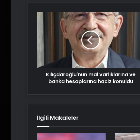
Kılıçdaroğlu'nun
mal
varlıklarına
ve
banka
hesaplarına
haciz
konuldu
Kılıçdaroğlu'nun mal varlıklarına ve
banka hesaplarına haciz konuldu
İlgili Makaleler