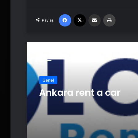
Facebook
X
Email'den paylaş
Yaz
Paylaş
Sonrakini Oku
Genel
Ankara rent a car