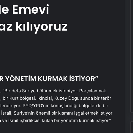
de Emevi
z kılıyoruz
Eşya Depolama Rehberi Ümraniye
Çekmeköy Kadıköy
BİR YÖNETİM KURMAK İSTİYOR”
Ortopodoloji İle Diyabetik Ayak
Yarası Tedavisi
, “Bir defa Suriye bölünmek isteniyor. Parçalanmak
, bir Kürt bölgesi. İkincisi, Kuzey Doğu’sunda bir terör
Zihnin Gizemli Sınırları ve Ötesi :
gilendiriyor. PYD/YPG’nin konuşlandığı bölgelerde bir
Nasılnedir.com
İsrail, Suriye’nin önemli bir kısmını işgal etmek istiyor
ve İsrail işbirlikçisi kukla bir yönetim kurmak istiyor.”
Serjoy : Dijital Medya Ajansı, Google