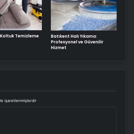
Şanlıurfa Avukat Seçimi ve
Boşanma Sürecinde Doğru Strateji
 Koltuk Temizleme
Batıkent Halı Yıkama:
Profesyonel ve Güvenilir
Hizmet
le işaretlenmişlerdir