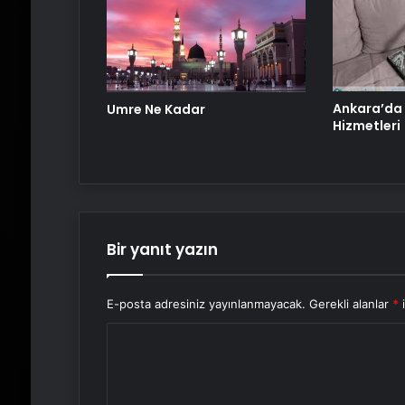
Ankara’da
Umre Ne Kadar
Hizmetleri
Bir yanıt yazın
E-posta adresiniz yayınlanmayacak.
Gerekli alanlar
*
i
Y
o
r