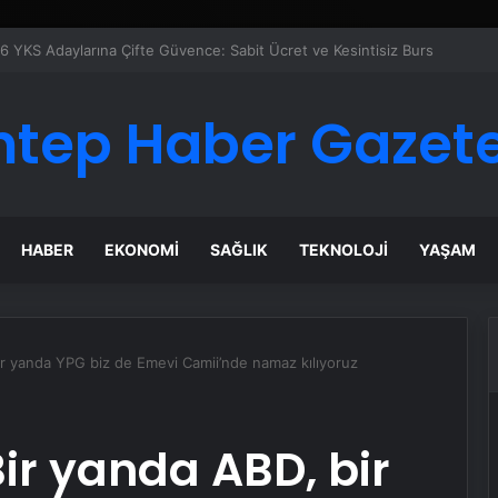
ntep Haber Gazete
HABER
EKONOMI
SAĞLIK
TEKNOLOJI
YAŞAM
ir yanda YPG biz de Emevi Camii’nde namaz kılıyoruz
Bir yanda ABD, bir