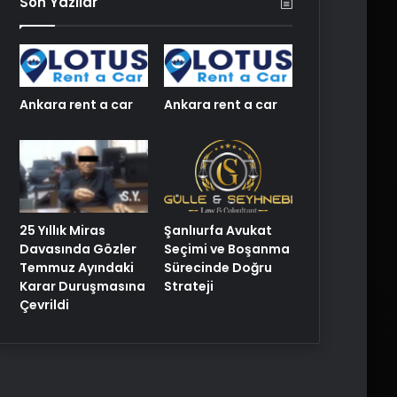
Son Yazılar
Ankara rent a car
Ankara rent a car
25 Yıllık Miras
Şanlıurfa Avukat
Davasında Gözler
Seçimi ve Boşanma
Temmuz Ayındaki
Sürecinde Doğru
Karar Duruşmasına
Strateji
Çevrildi