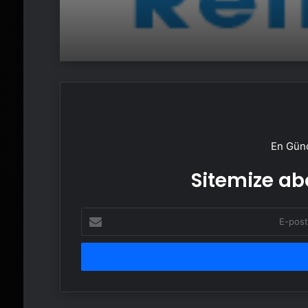
En Günc
Sitemize abo
E-
posta
adresinizi
girin