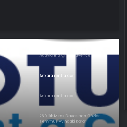
Reklam Ajansı, SEO Ajansı ve Web
Tasarım Ajansı
UETDS Nedir ? Uetds.com İle Akıllı
Dijital Taşımacılık Yazılımı
Nişantaşı Üniversitesi’nden 2026 YKS
Adaylarına Çifte Güvence: Sabit
Ücret ve Kesintisiz Burs
Ankara rent a car
Ankara rent a car
25 Yıllık Miras Davasında Gözler
Temmuz Ayındaki Karar
Duruşmasına Çevrildi