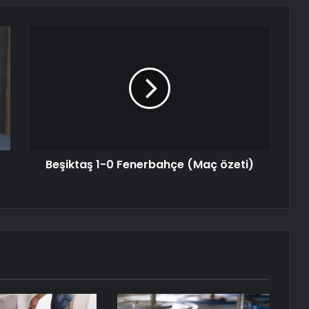
Tasarım Ajansı
Beşiktaş
UETDS Nedir ? Uetds.com İle Akıllı
1-
Dijital Taşımacılık Yazılımı
0
Fenerbahçe
(Maç
Nişantaşı Üniversitesi’nden 2026 YKS
özeti)
Adaylarına Çifte Güvence: Sabit
Ücret ve Kesintisiz Burs
Ankara rent a car
Beşiktaş 1-0 Fenerbahçe (Maç özeti)
Ankara rent a car
25 Yıllık Miras Davasında Gözler
Temmuz Ayındaki Karar
Duruşmasına Çevrildi