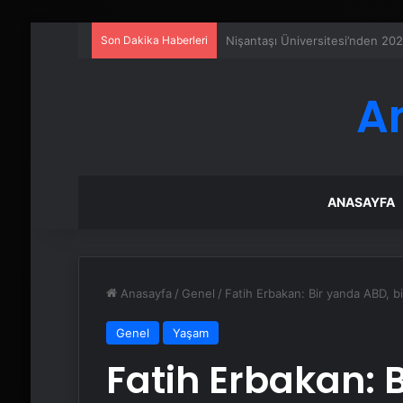
Son Dakika Haberleri
Ankara rent a car
A
ANASAYFA
Anasayfa
/
Genel
/
Fatih Erbakan: Bir yanda ABD, b
Genel
Yaşam
Fatih Erbakan: 