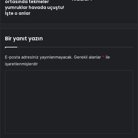
ortasında tekmeler
yumruklar havada uçuştu!
İşte o anlar
Bir yanıt yazın
E-posta adresiniz yayınlanmayacak.
Gerekli alanlar
*
ile
işaretlenmişlerdir
Y
o
r
u
m
*