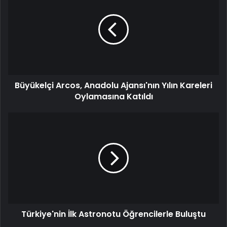
Anadolu
Ajansı'nın
Yılın
Kareleri
Oylamasına
Katıldı
Büyükelçi Arcos, Anadolu Ajansı'nın Yılın Kareleri
Oylamasına Katıldı
Türkiye'nin
İlk
Astronotu
Öğrencilerle
Buluştu
Türkiye'nin İlk Astronotu Öğrencilerle Buluştu