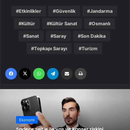
Etkinlikler
Güvenlik
Jandarma
Kültür
Kültür Sanat
Osmanlı
Sanat
Saray
Son Dakika
Topkapı Sarayı
Turizm
Facebook
X
WhatsApp
Telegram
Email'den paylaş
Yaz
Ekonomi
Sadece selfie ile yaş ve kanser riskini