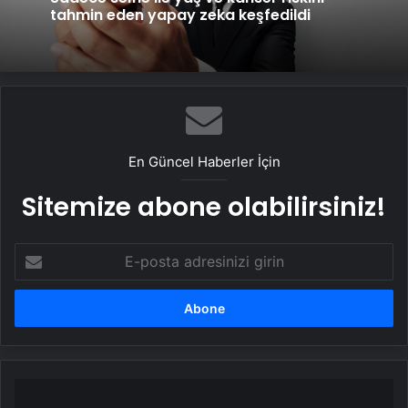
tahmin eden yapay zeka keşfedildi
En Güncel Haberler İçin
Sitemize abone olabilirsiniz!
E-
posta
adresinizi
girin
Büyükelçi
Arcos,