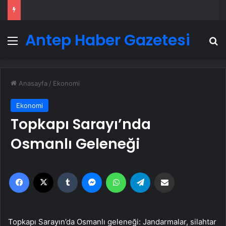
Antep Haber Gazetesi
Menü
A
Anasayfa
/
Ekonomi
Ekonomi
Topkapı Sarayı’nda
Osmanlı Geleneği
Facebook
X
Tumblr
Messenger
WhatsApp
Telegram
Email'den paylaş
Topkapı Sarayın’da Osmanlı geleneği: Jandarmalar, silahtar