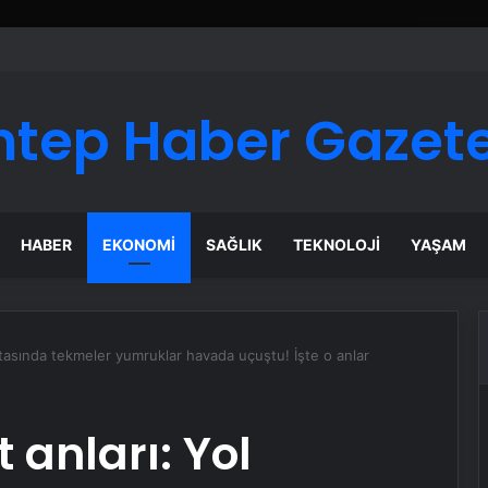
ntep Haber Gazete
HABER
EKONOMI
SAĞLIK
TEKNOLOJI
YAŞAM
rtasında tekmeler yumruklar havada uçuştu! İşte o anlar
 anları: Yol