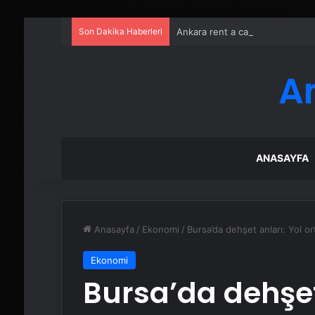
Son Dakika Haberleri
Ankara rent a car
A
ANASAYFA
Anasayfa
/
Ekonomi
/
Bursa’da dehşet anları: Yol o
Ekonomi
Bursa’da dehşet