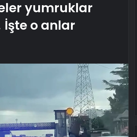
eler yumruklar
İşte o anlar