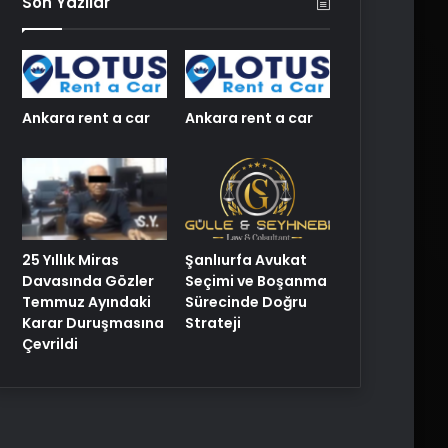
Son Yazılar
Ankara rent a car
Ankara rent a car
25 Yıllık Miras
Şanlıurfa Avukat
Davasında Gözler
Seçimi ve Boşanma
Temmuz Ayındaki
Sürecinde Doğru
Karar Duruşmasına
Strateji
Çevrildi