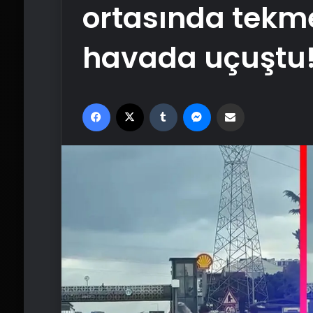
ortasında tekm
havada uçuştu! 
Facebook
X
Tumblr
Messenger
Email'den paylaş