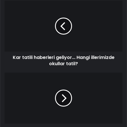
Kar
tatili
haberleri
geliyor...
Hangi
illerimizde
okullar
tatil?
Kar tatili haberleri geliyor... Hangi illerimizde
okullar tatil?
MEB'den
depremin
yaşandığı
11
ilde
eğitim
seferberliği