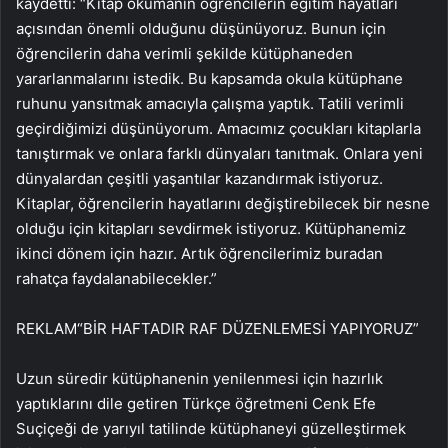
kaydetti: “Kitap okumanın öğrencilerin eğitim hayatları
açısından önemli olduğunu düşünüyoruz. Bunun için
öğrencilerin daha verimli şekilde kütüphaneden
yararlanmalarını istedik. Bu kapsamda okula kütüphane
ruhunu yansıtmak amacıyla çalışma yaptık. Tatili verimli
geçirdiğimizi düşünüyorum. Amacımız çocukları kitaplarla
tanıştırmak ve onlara farklı dünyaları tanıtmak. Onlara yeni
dünyalardan çeşitli yaşantılar kazandırmak istiyoruz.
Kitaplar, öğrencilerin hayatlarını değiştirebilecek bir nesne
olduğu için kitapları sevdirmek istiyoruz. Kütüphanemiz
ikinci dönem için hazır. Artık öğrencilerimiz buradan
rahatça faydalanabilecekler.”
REKLAM
“BİR HAFTADIR RAF DÜZENLEMESİ YAPIYORUZ”
Uzun süredir kütüphanenin yenilenmesi için hazırlık
yaptıklarını dile getiren Türkçe öğretmeni Cenk Efe
Suçiçeği de yarıyıl tatilinde kütüphaneyi güzelleştirmek