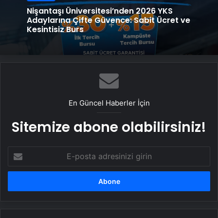
Nişantaşı Üniversitesi’nden 2026 YKS
Adaylarına Çifte Güvence: Sabit Ücret ve
Kesintisiz Burs
En Güncel Haberler İçin
Sitemize abone olabilirsiniz!
E-
posta
adresinizi
girin