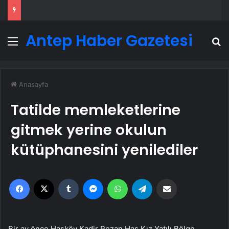
Antep Haber Gazetesi
Menü
A
Anasayfa
Tatilde memleketlerine
gitmek yerine okulun
kütüphanesini yenilediler
Facebook
X
Tumblr
Messenger
WhatsApp
Telegram
Email'den paylaş
Bir ay önce Hasköy Kadir Rezan Has Kız Yatılı Bölge