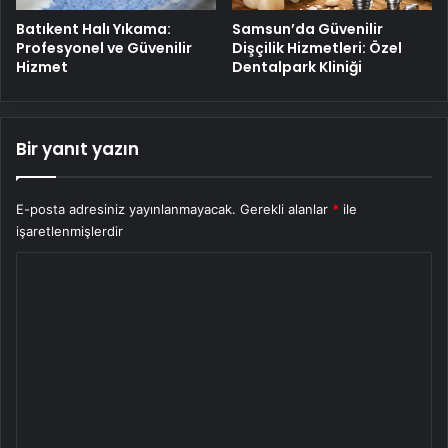
Batıkent Halı Yıkama:
Samsun’da Güvenilir
Profesyonel ve Güvenilir
Dişçilik Hizmetleri: Özel
Hizmet
Dentalpark Kliniği
Bir yanıt yazın
E-posta adresiniz yayınlanmayacak.
Gerekli alanlar
*
ile
işaretlenmişlerdir
Y
o
r
u
m
*