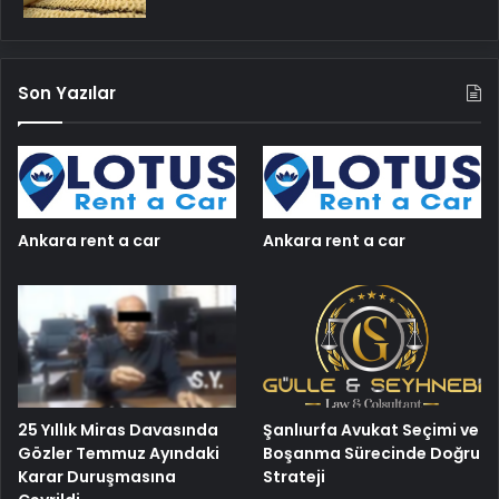
Son Yazılar
Ankara rent a car
Ankara rent a car
25 Yıllık Miras Davasında
Şanlıurfa Avukat Seçimi ve
Gözler Temmuz Ayındaki
Boşanma Sürecinde Doğru
Karar Duruşmasına
Strateji