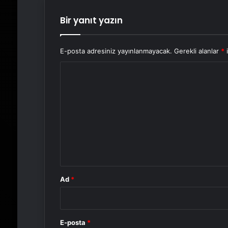
Bir yanıt yazın
E-posta adresiniz yayınlanmayacak.
Gerekli alanlar
*
i
Y
o
r
u
m
*
Ad
*
E-posta
*