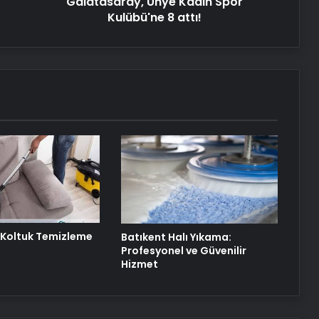
Galatasaray, Ünye Kadın Spor
Kulübü'ne 8 attı!
 Koltuk Temizleme
Batıkent Halı Yıkama:
Profesyonel ve Güvenilir
Hizmet