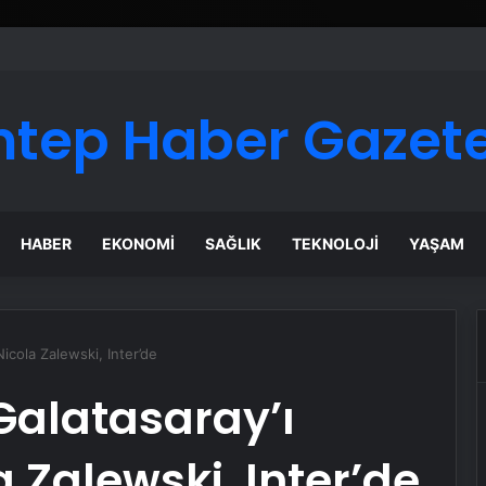
ntep Haber Gazete
HABER
EKONOMI
SAĞLIK
TEKNOLOJI
YAŞAM
cola Zalewski, Inter’de
Galatasaray’ı
 Zalewski, Inter’de