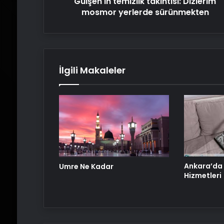
Gülşen'in temizlik takıntısı: Dizlerim
mosmor yerlerde sürünmekten
İlgili Makaleler
Ankara’da
Umre Ne Kadar
Hizmetleri