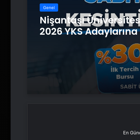
Genel
Nişantaşı Üniversite
2026 YKS Adaylarına 
Güvence: Sabit Ücret
Kesintisiz Burs
En Günc