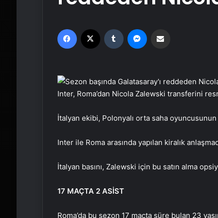
Facebook
X
Tumblr
Messenger
Email'den paylaş
Inter, Roma’dan Nicola Zalewski transferini re
İtalyan ekibi, Polonyalı orta saha oyuncusunun
Inter ile Roma arasında yapılan kiralık anlaşma
İtalyan basını, Zalewski için bu satın alma op
17 MAÇTA 2 ASİST
Roma’da bu sezon 17 maçta süre bulan 23 yaşınd