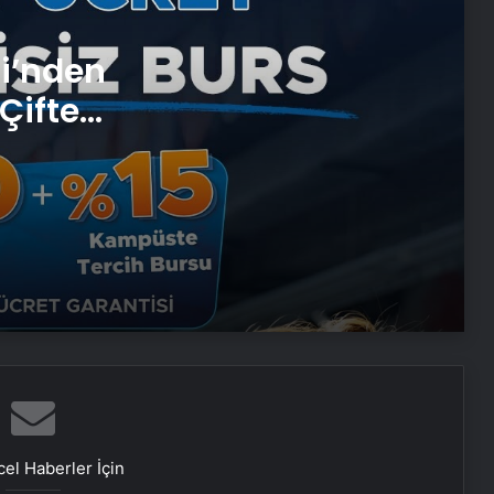
Şanlıurfa Avukat Seçimi ve
Boşanma Sürecinde Doğru Strateji
si’nden
Çifte
Eşya Depolama Rehberi Ümraniye
Çekmeköy Kadıköy
 ve
Ortopodoloji İle Diyabetik Ayak
Yarası Tedavisi
Zihnin Gizemli Sınırları ve Ötesi :
Nasılnedir.com
Serjoy : Dijital Medya Ajansı, Google
Reklam Ajansı, SEO Ajansı ve Web
Tasarım Ajansı
el Haberler İçin