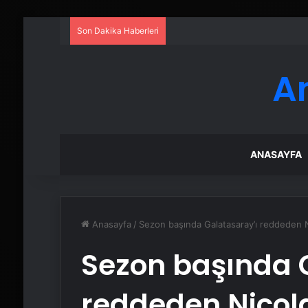
Son Dakika Haberleri
A
ANASAYFA
Anasayfa
/
Sezon başında Galatasaray’ı reddeden Ni
Sezon başında 
reddeden Nicola