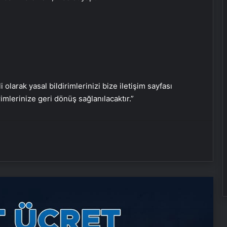
Nişantaşı Üniversitesi’nden 2026 YKS
Adaylarına Çifte Güvence: Sabit
i olarak yasal bildirimlerinizi bize iletişim sayfası
Ücret ve Kesintisiz Burs
rimlerinize geri dönüş sağlanılacaktır.”
Ankara rent a car
Ankara rent a car
25 Yıllık Miras Davasında Gözler
Temmuz Ayındaki Karar
Duruşmasına Çevrildi