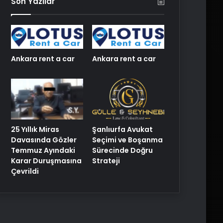
Son Yazılar
Ankara rent a car
Ankara rent a car
25 Yıllık Miras
Şanlıurfa Avukat
Davasında Gözler
Seçimi ve Boşanma
Temmuz Ayındaki
Sürecinde Doğru
Karar Duruşmasına
Strateji
Çevrildi