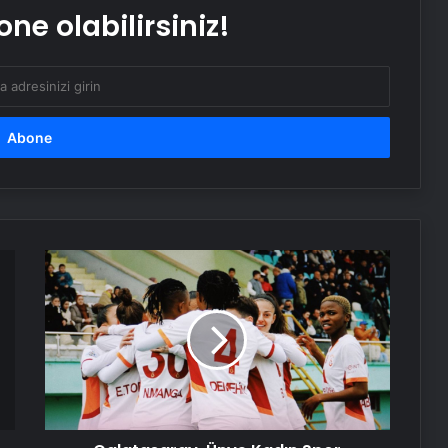
UETDS Nedir ? Uetds.com İle Akıllı
ne olabilirsiniz!
Dijital Taşımacılık Yazılımı
Galatasaray,
Ünye
Kadın
Spor
Kulübü'ne
8
attı!