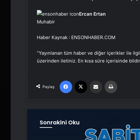
Ercan Ertan
Muhabir
Haber Kaynak : ENSONHABER.COM
“Yayınlanan tüm haber ve diğer içerikler ile ilgil
üzerinden iletiniz. En kısa süre içerisinde bildi
Facebook
X
Email'den paylaş
Yaz
Paylaş
Sonrakini Oku