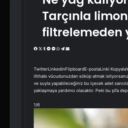
Tarçınla limon
filtrelemeden
Facebook
X
Tumblr
Messenger
Messenger
WhatsApp
Telegram
Email'den
paylaş
Twitter
Linkedin
Flipboard
E-posta
Linki Kopyala
Y
iltihabı vücudunuzdan söküp atmak istiyorsanız,
ve suyla yapabileceğiniz bu içecek adet sancılar
yaklaşmaya yardımcı olacaktır. Peki bu şifa depo
1
/6