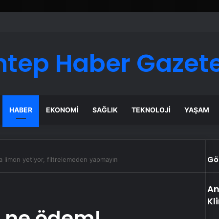
ntep Haber Gazete
HABER
EKONOMI
SAĞLIK
TEKNOLOJI
YAŞAM
Gö
a limon yetiyor, filtrelemeden yapmayın
An
Kl
r ne ödem!