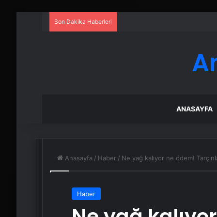
Son Dakika Haberleri
A
ANASAYFA
Anasayfa
/
Haber
/
Ne yağ kalıyor ne ödem! Tarçınl
Haber
Ne yağ kalıyo