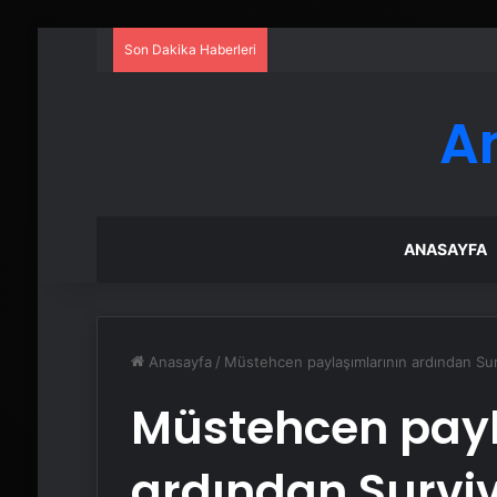
Son Dakika Haberleri
A
ANASAYFA
Anasayfa
/
Müstehcen paylaşımlarının ardından Sur
Müstehcen payl
ardından Surviv