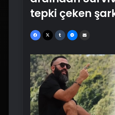
tepki çeken şar
Facebook
X
Tumblr
Messenger
Email'den paylaş