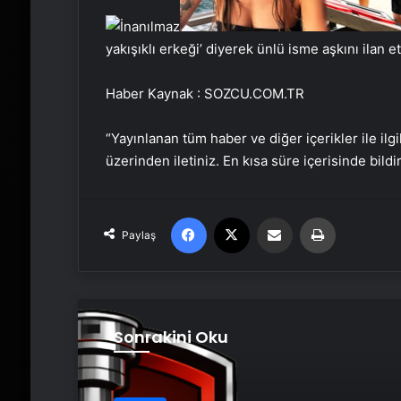
yakışıklı erkeği’ diyerek ünlü isme aşkını ilan et
Haber Kaynak : SOZCU.COM.TR
“Yayınlanan tüm haber ve diğer içerikler ile ilgil
üzerinden iletiniz. En kısa süre içerisinde bildi
Facebook
X
Email'den paylaş
Yaz
Paylaş
Sonrakini Oku