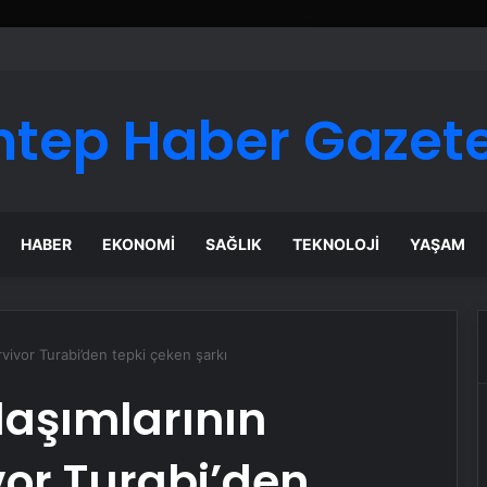
ntep Haber Gazete
HABER
EKONOMI
SAĞLIK
TEKNOLOJI
YAŞAM
vivor Turabi’den tepki çeken şarkı
aşımlarının
or Turabi’den