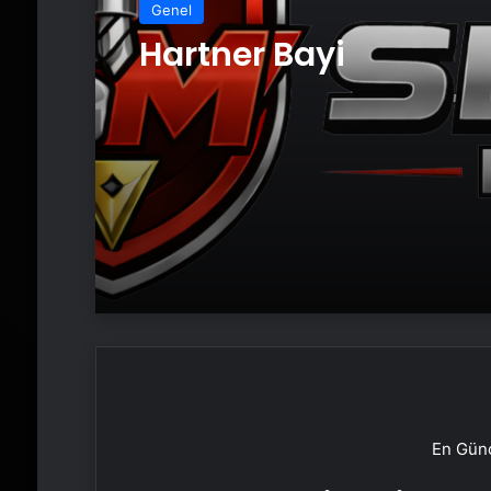
Genel
Hartner Bayi
En Günc