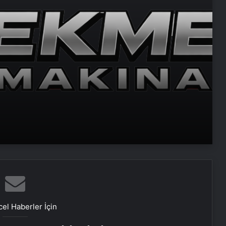
Temmuz Ayındaki Karar
Duruşmasına Çevrildi
Şanlıurfa Avukat Seçimi ve
Boşanma Sürecinde Doğru Strateji
Eşya Depolama Rehberi Ümraniye
Çekmeköy Kadıköy
Ortopodoloji İle Diyabetik Ayak
Yarası Tedavisi
Zihnin Gizemli Sınırları ve Ötesi :
Nasılnedir.com
el Haberler İçin
Serjoy : Dijital Medya Ajansı, Google