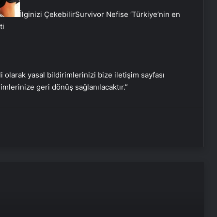
İlginizi Çekebilir
Survivor Nefise ‘Türkiye’nin en
ti
Hartner Bayi
i olarak yasal bildirimlerinizi bize iletişim sayfası
rimlerinize geri dönüş sağlanılacaktır.”
Nişantaşı Üniversitesi’nden 2026 YKS
Adaylarına Çifte Güvence: Sabit
Ücret ve Kesintisiz Burs
Ankara rent a car
Ankara rent a car
25 Yıllık Miras Davasında Gözler