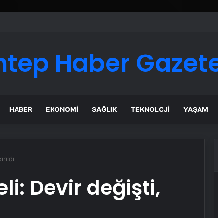
ntep Haber Gazete
HABER
EKONOMI
SAĞLIK
TEKNOLOJI
YAŞAM
ırıldı
i: Devir değişti,