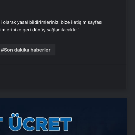
i olarak yasal bildirimlerinizi bize iletişim sayfası
rimlerinize geri dönüş sağlanılacaktır.”
Nişantaşı Üniversitesi’nden 2026 YKS
Adaylarına Çifte Güvence: Sabit
Son dakika haberler
Ücret ve Kesintisiz Burs
Ankara rent a car
Ankara rent a car
25 Yıllık Miras Davasında Gözler
Temmuz Ayındaki Karar
Duruşmasına Çevrildi
Şanlıurfa Avukat Seçimi ve