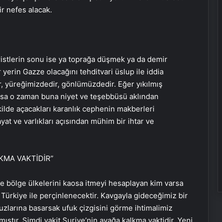
ir nefes alacak.
ristlerin sonu ise ya toprağa düşmek ya da demir
yerin Gazze olacağını tehditvari üslup ile iddia
r, yüreğimizdedir, gönlümüzdedir. Eğer yıkılmış
arsa o zaman buna niyet ve teşebbüsü aklından
kilde açacakları karanlık cephenin makberleri
yat ve varlıkları açısından mühim bir ihtar ve
LKMA VAKTİDİR”
ve bölge ülkelerini kaosa itmeyi hesaplayan kim varsa
z Türkiye ile perçinlenecektir. Kavgayla gideceğimiz bir
uzlarına basarsak ufuk çizgisini görme ihtimalimiz
tır. Şimdi vakit Suriye’nin ayağa kalkma vaktidir. Yeni