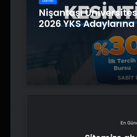
Genel
Nişantaşı Üniversite
2026 YKS Adaylarına 
Güvence: Sabit Ücret
Kesintisiz Burs
En Günc