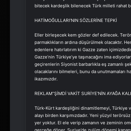
bitecek kardeşlik bilenecek Türk milleti rahat b
HATİMOĞULLARI’NIN SÖZLERİNE TEPKİ
Eller birleşecek kem gözler def edilecek. Terö
parmaklıkların ardına düşürülmek olacaktır. Her 
edenlere hatırlatırım ki Gazze zaten içimizdedi
Gazze’nin Türkiye’ye taşınacağını ima ediyorl
geçirenlerin Siyonist barbarlıkla eş zamanlı şe
olacaklarını bilmeleri, bunu da unutmamaları ha
ikazımızdır.
REKLAM
“ŞİMDİ VAKİT SURİYE’NİN AYAĞA KA
Türk-Kürt kardeşliğini dinamitlemeyi, Türkiye 
alayı birden karşımızdadır. Yeni yüzyıl terörsü
yer yoktur. El ele verip zamanın ve zeminin om
gerçeğe döner. Suriye’de zulüm dönemi kapanmış