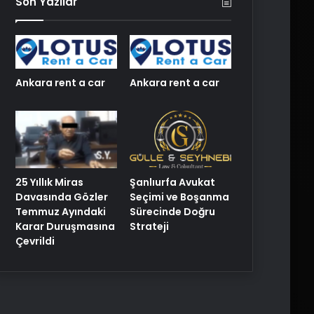
Son Yazılar
Ankara rent a car
Ankara rent a car
25 Yıllık Miras
Şanlıurfa Avukat
Davasında Gözler
Seçimi ve Boşanma
Temmuz Ayındaki
Sürecinde Doğru
Karar Duruşmasına
Strateji
Çevrildi