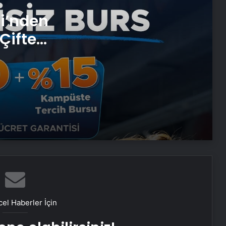
Boşanma Sürecinde Doğru Strateji
si’nden
Çifte
Eşya Depolama Rehberi Ümraniye
Çekmeköy Kadıköy
 ve
Ortopodoloji İle Diyabetik Ayak
Yarası Tedavisi
Zihnin Gizemli Sınırları ve Ötesi :
Nasılnedir.com
Serjoy : Dijital Medya Ajansı, Google
Reklam Ajansı, SEO Ajansı ve Web
Tasarım Ajansı
el Haberler İçin
UETDS Nedir ? Uetds.com İle Akıllı