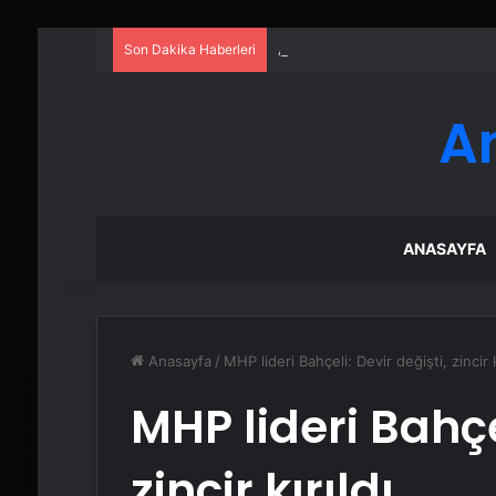
Son Dakika Haberleri
Ankara rent a car
A
ANASAYFA
Anasayfa
/
MHP lideri Bahçeli: Devir değişti, zincir k
MHP lideri Bahçel
zincir kırıldı