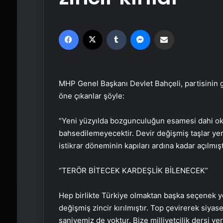
Facebook
X
Tumblr
Messenger
Email'den paylaş
MHP Genel Başkanı Devlet Bahçeli, partisinin g
öne çıkanlar şöyle:
“Yeni yüzyılda bozgunculuğun esamesi dahi ok
bahsedilemeyecektir. Devir değişmiş taşlar yer
istikrar döneminin kapıları ardına kadar açılmışt
“TERÖR BİTECEK KARDEŞLİK BİLENECEK”
Hep birlikte Türkiye olmaktan başka seçenek y
değişmiş zincir kırılmıştır. Top çevirerek siya
saniyemiz de yoktur. Bize milliyetçilik dersi v