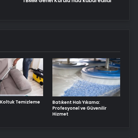
TBMM Genel Kurulu'nda kabul edildi
 Koltuk Temizleme
Batıkent Halı Yıkama:
Profesyonel ve Güvenilir
Hizmet