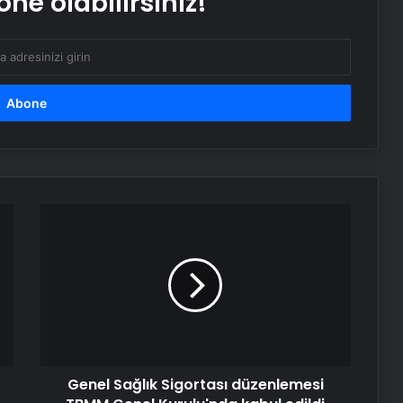
ne olabilirsiniz!
Dijital Taşımacılık Yazılımı
Genel
Sağlık
Sigortası
düzenlemesi
TBMM
Genel
Kurulu'nda
kabul
edildi
Genel Sağlık Sigortası düzenlemesi