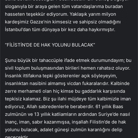
sloganıyla bir araya gelen tüm vatandaşlarıma buradan
hasseten teşekkür ediyorum. Yaklaşık yarım milyon
kardeşimiz Gazze’nin kimsesiz ve sahipsiz olmadığını
İstanbul’dan tüm dünyaya bir kez daha haykırmıştır.
“FİLİSTİN’DE DE HAK YOLUNU BULACAK”
Şunu büyük bir tahaccüple ifade etmek durumundayım; bu
sivil toplum buluşmasından birileri hemen rahatsız oluyor.
İnsanlık ittifakına tepki gösterenler açık söyleyeyim,
insanlıktan nasibini almamış vicdan fukaralarıdır. Kalbinde
zerre merhameti olan hiç kimse bu gaddarlık karşısında
tepkisiz kalamaz. Biz şu ilahi müjdeye tüm kalbimizle iman
ediyoruz, Allah sabredenlerle beraberdir. 61 yıllık Baas
zulmünün ve 13 yıllık katliamların ardından Suriye’de nasıl
inanç, iman, sabır kazanmışsa, inşallah Filistin’de de hak
yolunu bulacak, adalet güneşi zulmün karanlığını delip
geçecektir.