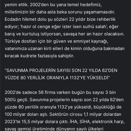
yemin ettik. 2002’den bu yana temel hedefimiz,
milletimizin bir daha asla beka sorunu yaşamamasıdır.
Ecdadın hikmet dolu şu sözleri 22 yıldır bize rehberlik
ediyor; ‘hazır ol cenge eğer ister isen sulhü salah’, eğer
barış ve kurtuluş istiyorsan, savaşa her an hazır olacaksın.
Türkiye dostları için bir güven ve emniyet kaynağı,
vatanımıza uzanan kirli elleri de kimin olduğuna bakmadan
kıracak kudrete fazlasıyla sahiptir.
“SAVUNMA PROJELERİN SAYISI SON 22 YILDA 62’DEN
YÜZDE 80 YERLİLİK ORANIYLA 1132’YE YÜKSELDİ”
2002’de sadece 56 firma varken bugün bu sayısı 3 bin
500’ü geçti. Savunma projelerin sayısı son 22 yılda 62’den
yüzde 80 yerlilik oranıyla 1132’ye yükseldi, büyüklüğü de
100 milyar doları aştı. Sektörün cirosu 1,1 milyar dolardan
2023’te 15,5 milyar dolara çıktı. İHA, SİHA, elektronik harp,
savaş gemisi üretiminde dünyanın sayılı ülkeleri