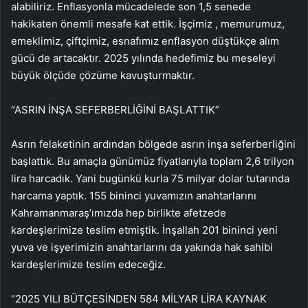
alabiliriz. Enflasyonla mücadelede son 1,5 senede
hakikaten önemli mesafe kat ettik. İşçimiz , memurumuz,
emeklimiz, çiftçimiz, esnafımız enflasyon düştükçe alım
gücü de artacaktır. 2025 yılında hedefimiz bu meseleyi
büyük ölçüde çözüme kavuşturmaktır.
“ASRIN İNŞA SEFERBERLİĞİNİ BAŞLATTIK”
Asrın felaketinin ardından bölgede asrın inşa seferberliğini
başlattık. Bu amaçla günümüz fiyatlarıyla toplam 2,6 trilyon
lira harcadık. Yani bugünkü kurla 75 milyar dolar tutarında
harcama yaptık. 155 bininci yuvamızın anahtarlarını
Kahramanmaraş’ımızda hep birlikte afetzede
kardeşlerimize teslim etmiştik. İnşallah 201 bininci yeni
yuva ve işyerimizin anahtarlarını da yakında hak sahibi
kardeşlerimize teslim edeceğiz.
“2025 YILI BÜTÇESİNDEN 584 MİLYAR LİRA KAYNAK