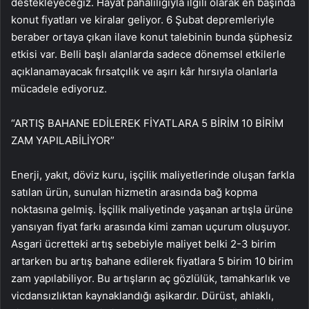
destekleyeceğiz. Hayat pahalılığıyla ilgili olarak en başında
konut fiyatları ve kiralar geliyor. 6 Şubat depremleriyle
beraber ortaya çıkan ilave konut talebinin bunda şüphesiz
etkisi var. Belli başlı alanlarda sadece dönemsel etkilerle
açıklanamayacak fırsatçılık ve aşırı kâr hırsıyla olanlarla
mücadele ediyoruz.
“ARTIŞ BAHANE EDİLEREK FİYATLARA 5 BİRİM 10 BİRİM
ZAM YAPILABİLİYOR”
Enerji, yakıt, döviz kuru, işçilik maliyetlerinde oluşan farkla
satılan ürün, sunulan hizmetin arasında bağ kopma
noktasına gelmiş. İşçilik maliyetinde yaşanan artışla ürüne
yansıyan fiyat farkı arasında kimi zaman uçurum oluşuyor.
Asgari ücretteki artış sebebiyle maliyet belki 2-3 birim
artarken bu artış bahane edilerek fiyatlara 5 birim 10 birim
zam yapılabiliyor. Bu artışların aç gözlülük, tamahkarlık ve
vicdansızlıktan kaynaklandığı aşikardır. Dürüst, ahlaklı,