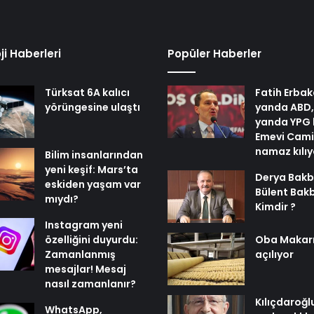
ji Haberleri
Popüler Haberler
Türksat 6A kalıcı
Fatih Erbak
yörüngesine ulaştı
yanda ABD,
yanda YPG 
Emevi Cami
namaz kılı
Bilim insanlarından
yeni keşif: Mars’ta
Derya Bakb
eskiden yaşam var
Bülent Bak
mıydı?
Kimdir ?
Instagram yeni
özelliğini duyurdu:
Oba Makar
Zamanlanmış
açılıyor
mesajlar! Mesaj
nasıl zamanlanır?
Kılıçdaroğl
WhatsApp,