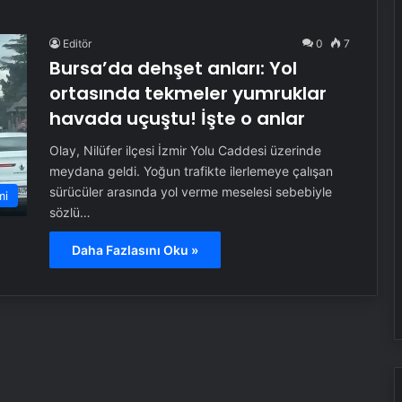
Editör
0
7
Bursa’da dehşet anları: Yol
ortasında tekmeler yumruklar
havada uçuştu! İşte o anlar
Olay, Nilüfer ilçesi İzmir Yolu Caddesi üzerinde
meydana geldi. Yoğun trafikte ilerlemeye çalışan
sürücüler arasında yol verme meselesi sebebiyle
mi
sözlü…
Daha Fazlasını Oku »