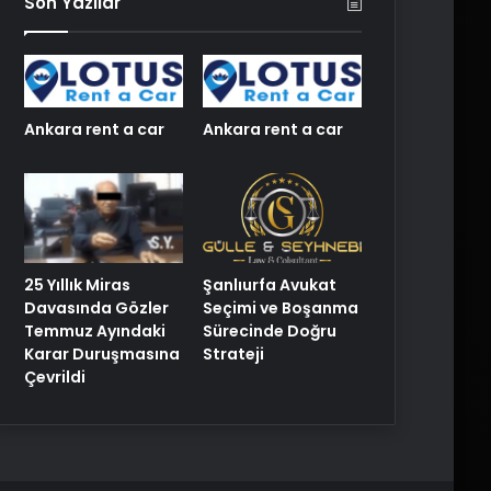
Son Yazılar
Ankara rent a car
Ankara rent a car
25 Yıllık Miras
Şanlıurfa Avukat
Davasında Gözler
Seçimi ve Boşanma
Temmuz Ayındaki
Sürecinde Doğru
Karar Duruşmasına
Strateji
Çevrildi