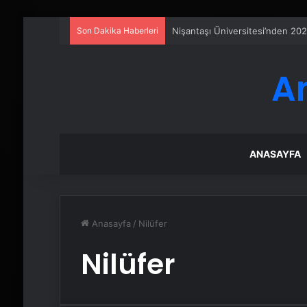
Son Dakika Haberleri
Ankara rent a car
A
ANASAYFA
Anasayfa
/
Nilüfer
Nilüfer