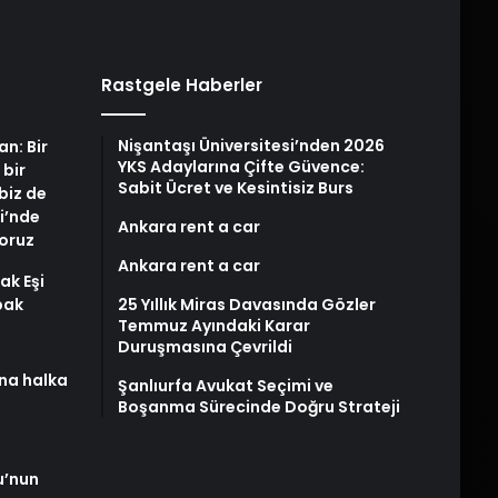
Rastgele Haberler
Nişantaşı Üniversitesi’nden 2026
an: Bir
YKS Adaylarına Çifte Güvence:
 bir
Sabit Ücret ve Kesintisiz Burs
biz de
i’nde
Ankara rent a car
yoruz
Ankara rent a car
ak Eşi
bak
25 Yıllık Miras Davasında Gözler
Temmuz Ayındaki Karar
Duruşmasına Çevrildi
na halka
Şanlıurfa Avukat Seçimi ve
Boşanma Sürecinde Doğru Strateji
u’nun