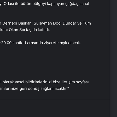
ayi Odası ile bütün bölgeyi kapsayan çağdaş sanat
şlar Derneği Başkanı Süleyman Dodi Dündar ve Tüm
anı Okan Sartaş da katıldı.
0.00 saatleri arasında ziyarete açık olacak.
Sadece selfie ile yaş ve kanser
riskini tahmin eden yapay zeka
i olarak yasal bildirimlerinizi bize iletişim sayfası
keşfedildi
rimlerinize geri dönüş sağlanılacaktır.”
Cumhurbaşkanlığı Çocuk Orkestrası
ve Korosu 23 Nisan’da ilk kez sahne
alacak