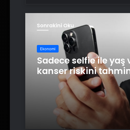
Sonrakini Oku
Ekonomi
Sadece selfie ile yaş 
kanser riskini tahmi
yapay zeka keşfedild