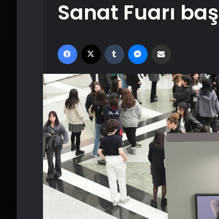
Sanat Fuarı baş
Facebook
X
Tumblr
Messenger
Email'den paylaş