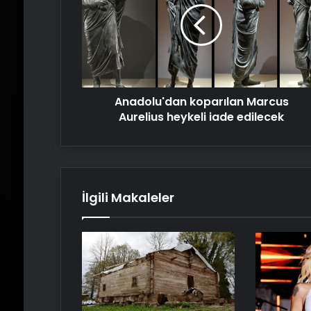
Aurelius
heykeli
iade
edilecek
Anadolu'dan koparılan Marcus
Aurelius heykeli iade edilecek
İlgili Makaleler