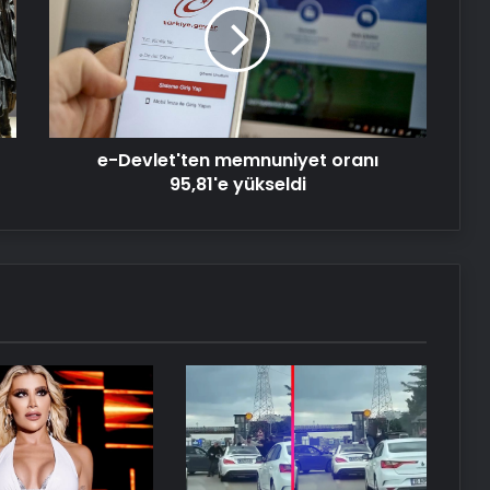
oranı
95,81'e
yükseldi
e-Devlet'ten memnuniyet oranı
95,81'e yükseldi