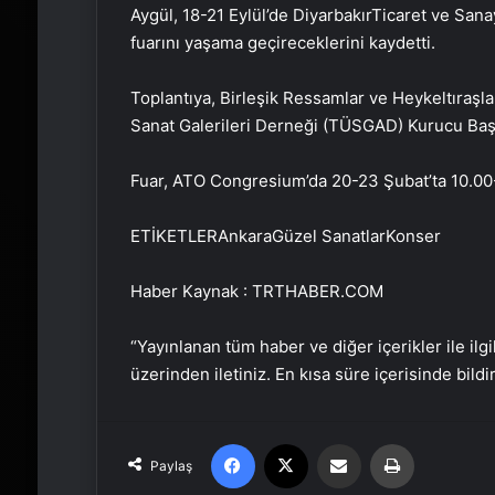
Aygül, 18-21 Eylül’de DiyarbakırTicaret ve San
fuarını yaşama geçireceklerini kaydetti.
Toplantıya, Birleşik Ressamlar ve Heykeltıra
Sanat Galerileri Derneği (TÜSGAD) Kurucu Başk
Fuar, ATO Congresium’da 20-23 Şubat’ta 10.00-2
ETİKETLERAnkaraGüzel SanatlarKonser
Haber Kaynak : TRTHABER.COM
“Yayınlanan tüm haber ve diğer içerikler ile ilgil
üzerinden iletiniz. En kısa süre içerisinde bildi
Facebook
X
Email'den paylaş
Yaz
Paylaş