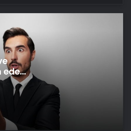
Çocuk, Hollanda’daki müzede 50
milyon euroluk Rothko tablosuna
zarar verdi
Gönül Dağı dizisi oyuncularından
Berk Atan trafik kazası geçirdi
ve
Bakanı Ersoy: Göbeklitepe
markalaşması gereken ürünlerimizin
n eden
başında geliyor
i
Bu hafta 10 film vizyona girecek
Genç müzisyenden uluslararası
başarı
Şahan Gökbakar’dan Cem Yılmaz’a