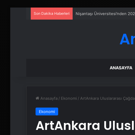
Son Dakika Haberleri
Nişantaşı Üniversitesi’nden 202
A
ANASAYFA
Anasayfa
/
Ekonomi
/
ArtAnkara Uluslararası Çağda
Ekonomi
ArtAnkara Ulus