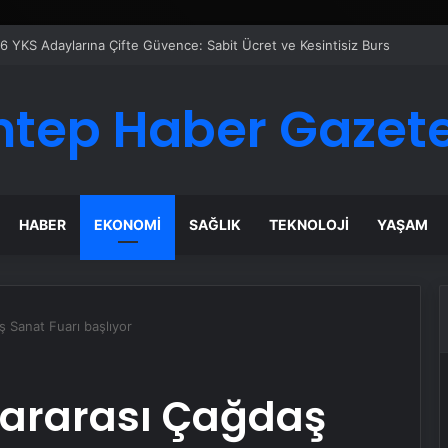
6 YKS Adaylarına Çifte Güvence: Sabit Ücret ve Kesintisiz Burs
ntep Haber Gazete
HABER
EKONOMI
SAĞLIK
TEKNOLOJI
YAŞAM
ş Sanat Fuarı başlıyor
lararası Çağdaş