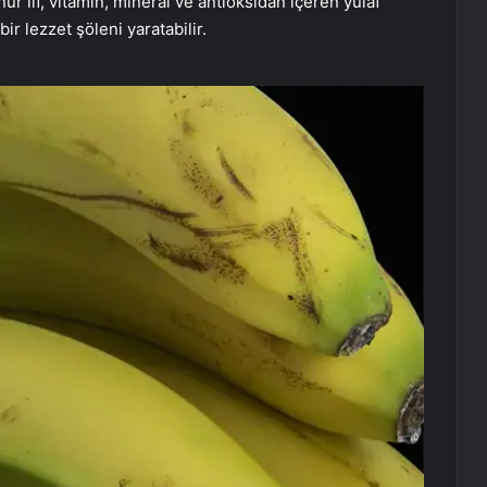
 lif, vitamin, mineral ve antioksidan içeren yulaf
bir lezzet şöleni yaratabilir.