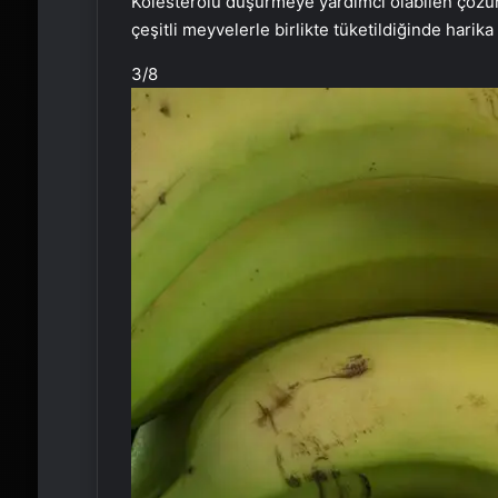
Kolesterolü düşürmeye yardımcı olabilen çözünür
çeşitli meyvelerle birlikte tüketildiğinde harika 
3
/8