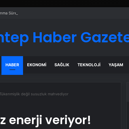
anma Sürecinde Doğru Strateji
ntep Haber Gazete
HABER
EKONOMI
SAĞLIK
TEKNOLOJI
YAŞAM
 Tükenmişlik değil susuzluk mahvediyor
 enerji veriyor!