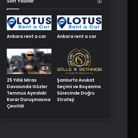
Son Yazılar
Ankara rent a car
Ankara rent a car
25 Yıllık Miras
Şanlıurfa Avukat
Davasında Gözler
Seçimi ve Boşanma
Temmuz Ayındaki
Sürecinde Doğru
Karar Duruşmasına
Strateji
Çevrildi