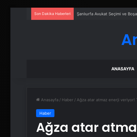
Son Dakika Haberleri
Şanlıurfa Avukat Seçimi ve Boş
A
ANASAYFA
Anasayfa
/
Haber
/
Ağza atar atmaz enerji veriyor!
Haber
Ağza atar atmaz