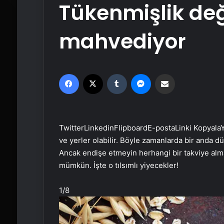
Tükenmişlik değ
mahvediyor
Facebook
X
Tumblr
Messenger
Email'den paylaş
Twitter
Linkedin
Flipboard
E-posta
Linki Kopyala
Y
ve yerler olabilir. Böyle zamanlarda bir anda dü
Ancak endişe etmeyin herhangi bir takviye alm
mümkün. İşte o tılsımlı yiyecekler!
1
/8