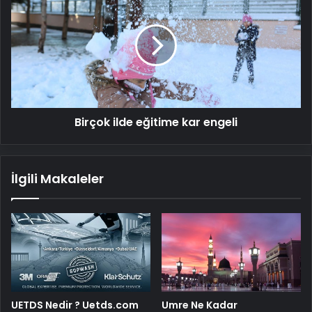
ilde
eğitime
kar
engeli
Birçok ilde eğitime kar engeli
İlgili Makaleler
UETDS Nedir ? Uetds.com
Umre Ne Kadar