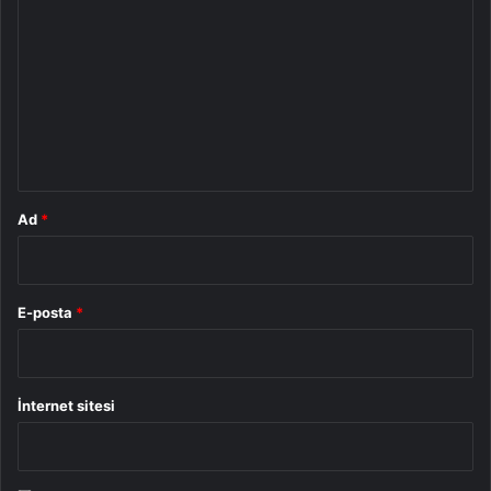
o
r
u
m
*
Ad
*
E-posta
*
İnternet sitesi