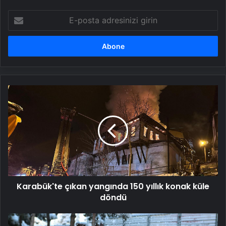
E-
posta
adresinizi
girin
Karabük'te
çıkan
yangında
150
yıllık
konak
küle
döndü
Karabük'te çıkan yangında 150 yıllık konak küle
döndü
Birçok