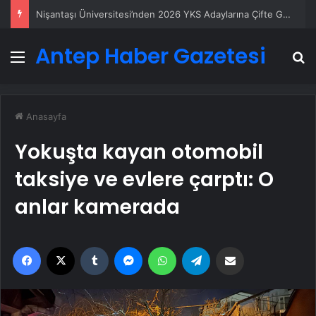
Nişantaşı Üniversitesi’nden 2026 YKS Adaylarına Çifte Güvence: Sabit Ücret ve Kesintisiz Burs
Antep Haber Gazetesi
Menü
A
Anasayfa
Yokuşta kayan otomobil
taksiye ve evlere çarptı: O
anlar kamerada
Facebook
X
Tumblr
Messenger
WhatsApp
Telegram
Email'den paylaş