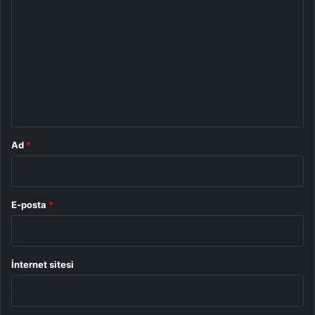
o
r
u
m
*
Ad
*
E-posta
*
İnternet sitesi