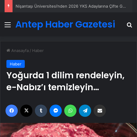
Ankara rent a car
Antep Haber Gazetesi
Menü
A
Anasayfa
/
Haber
Haber
Yoğurda 1 dilim rendeleyin,
e-Nabız’ı temizleyin…
Facebook
X
Tumblr
Messenger
WhatsApp
Telegram
Email'den paylaş