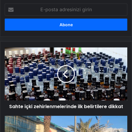
E-
posta
adresinizi
girin
Sahte
içki
zehirlenmelerinde
ilk
belirtilere
dikkat
Sahte içki zehirlenmelerinde ilk belirtilere dikkat
Akdeniz'de
4.5
Büyüklüğünde