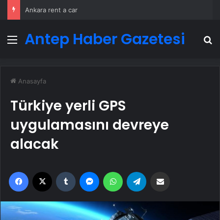
Ankara rent a car
Antep Haber Gazetesi
Menü
A
Anasayfa
Türkiye yerli GPS
uygulamasını devreye
alacak
Facebook
X
Tumblr
Messenger
WhatsApp
Telegram
Email'den paylaş