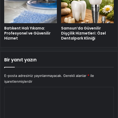
Batıkent Halı Yıkama:
Samsun’da Güvenilir
Profesyonel ve Güvenilir
Dişçilik Hizmetleri: Özel
Hizmet
Dentalpark Kliniği
Bir yanıt yazın
E-posta adresiniz yayınlanmayacak.
Gerekli alanlar
*
ile
işaretlenmişlerdir
Y
o
r
u