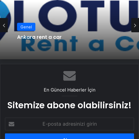
Genel
Genel
Ankara rent a car
Ankara rent a car
En Güncel Haberler İçin
Sitemize abone olabilirsiniz!
E-
posta
adresinizi