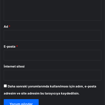
m
*
Ad
*
E-posta
*
İnternet sitesi
Daha sonraki yorumlarımda kullanılması için adım, e-posta
adresim ve site adresim bu tarayıcıya kaydedilsin.