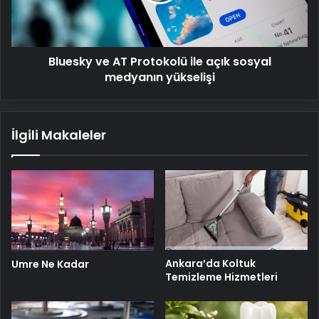
açık
sosyal
medyanın
yükselişi
Bluesky ve AT Protokolü ile açık sosyal
medyanın yükselişi
İlgili Makaleler
Ankara’da Koltuk
Umre Ne Kadar
Temizleme Hizmetleri