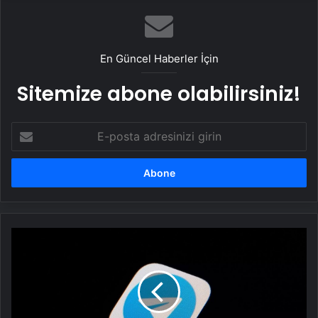
En Güncel Haberler İçin
Sitemize abone olabilirsiniz!
E-
posta
adresinizi
girin
Telegram
hangi
ülkelerde
yasaklandı
veya
kısıtlı