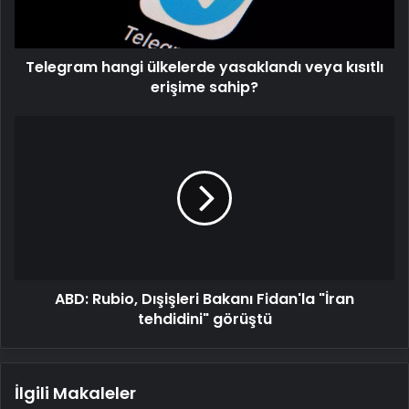
erişime
sahip?
Telegram hangi ülkelerde yasaklandı veya kısıtlı
erişime sahip?
ABD:
Rubio,
Dışişleri
Bakanı
Fidan'la
"İran
tehdidini"
görüştü
ABD: Rubio, Dışişleri Bakanı Fidan'la "İran
tehdidini" görüştü
İlgili Makaleler