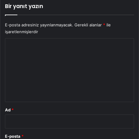
Bir yanıt yazın
E-posta adresiniz yayınlanmayacak.
Gerekli alanlar
*
ile
işaretlenmişlerdir
Y
o
r
u
m
*
Ad
*
E-posta
*