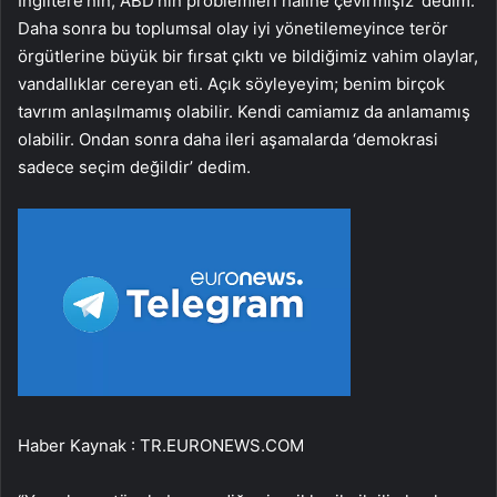
İngiltere’nin, ABD’nin problemleri haline çevirmişiz’ dedim.
Daha sonra bu toplumsal olay iyi yönetilemeyince terör
örgütlerine büyük bir fırsat çıktı ve bildiğimiz vahim olaylar,
vandallıklar cereyan eti. Açık söyleyeyim; benim birçok
tavrım anlaşılmamış olabilir. Kendi camiamız da anlamamış
olabilir. Ondan sonra daha ileri aşamalarda ‘demokrasi
sadece seçim değildir’ dedim.
Haber Kaynak : TR.EURONEWS.COM