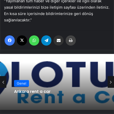
“Yayınlanan tüm haber ve diğer içerikler ile ilgili olarak
yasal bildirimlerinizi bize iletişim sayfası üzerinden iletiniz.
En kısa süre içerisinde bildirimlerinize geri dönüş
sağlanılacaktır.”
Facebook
X
WhatsApp
Telegram
Email'den paylaş
Yaz
Genel
Ankara rent a car