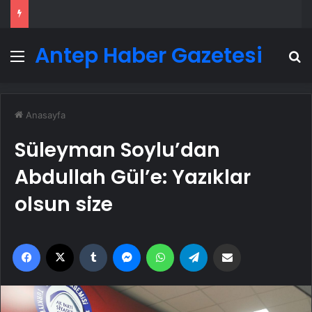
Antep Haber Gazetesi
Menü
A
Anasayfa
Süleyman Soylu’dan
Abdullah Gül’e: Yazıklar
olsun size
Facebook
X
Tumblr
Messenger
WhatsApp
Telegram
Email'den paylaş