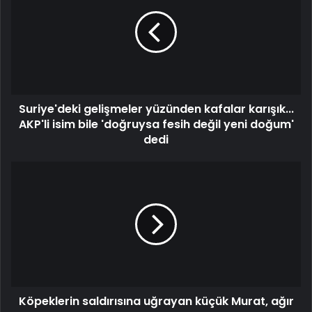
yüzünden
kafalar
karışık...
AKP'li
isim
bile
'doğruysa
Suriye'deki gelişmeler yüzünden kafalar karışık...
fesih
değil
AKP'li isim bile 'doğruysa fesih değil yeni doğum'
yeni
dedi
doğum'
dedi
Köpeklerin
saldırısına
uğrayan
küçük
Murat,
ağır
yaralandı
Köpeklerin saldırısına uğrayan küçük Murat, ağır