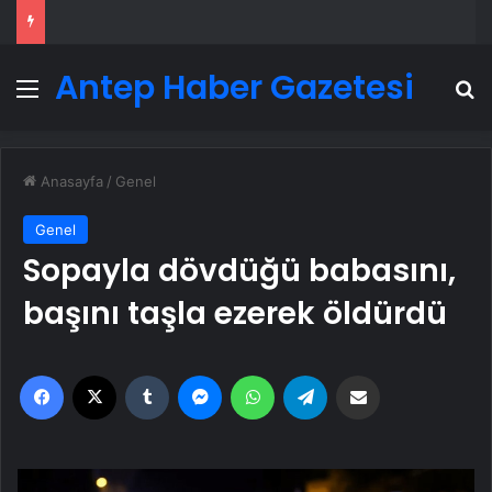
Antep Haber Gazetesi
Menü
A
Anasayfa
/
Genel
Genel
Sopayla dövdüğü babasını,
başını taşla ezerek öldürdü
Facebook
X
Tumblr
Messenger
WhatsApp
Telegram
Email'den paylaş