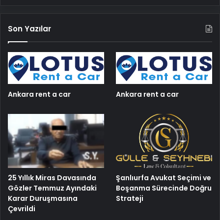
Son Yazılar
Ankara rent a car
Ankara rent a car
25 Yıllık Miras Davasında
Şanlıurfa Avukat Seçimi ve
Gözler Temmuz Ayındaki
Boşanma Sürecinde Doğru
Karar Duruşmasına
Strateji
Çevrildi