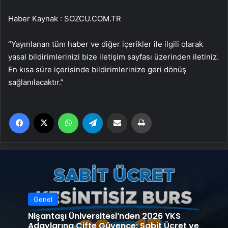
Haber Kaynak : SOZCU.COM.TR
“Yayınlanan tüm haber ve diğer içerikler ile ilgili olarak
yasal bildirimlerinizi bize iletişim sayfası üzerinden iletiniz.
En kısa süre içerisinde bildirimlerinize geri dönüş
sağlanılacaktır.”
Facebook
X
WhatsApp
Telegram
Email'den paylaş
Yaz
Genel
Nişantaşı Üniversitesi’nden 2026 YKS
Adaylarına Çifte Güvence: Sabit Ücret ve