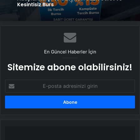
Kesintisiz Burs
En Güncel Haberler İçin
Sitemize abone olabilirsiniz!
E-
posta
adresinizi
girin
Suriye'deki
gelişmeler