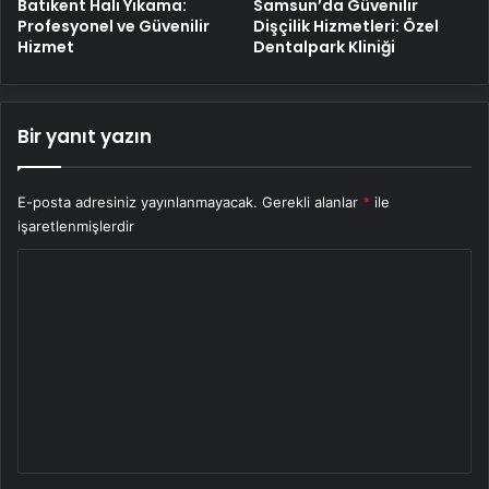
Batıkent Halı Yıkama:
Samsun’da Güvenilir
Profesyonel ve Güvenilir
Dişçilik Hizmetleri: Özel
Hizmet
Dentalpark Kliniği
Bir yanıt yazın
E-posta adresiniz yayınlanmayacak.
Gerekli alanlar
*
ile
işaretlenmişlerdir
Y
o
r
u
m
*