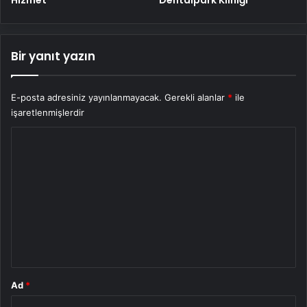
Bir yanıt yazın
E-posta adresiniz yayınlanmayacak.
Gerekli alanlar
*
ile
işaretlenmişlerdir
Y
o
r
u
m
*
Ad
*