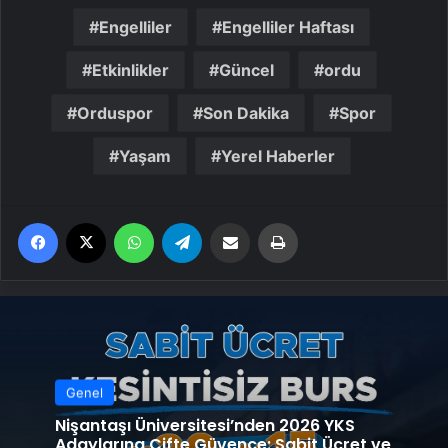
Engelliler
Engelliler Haftası
Etkinlikler
Güncel
ordu
Orduspor
Son Dakika
Spor
Yaşam
Yerel Haberler
Facebook
X
WhatsApp
Telegram
Email'den paylaş
Yaz
Genel
Nişantaşı Üniversitesi’nden 2026 YKS
Adaylarına Çifte Güvence: Sabit Ücret ve