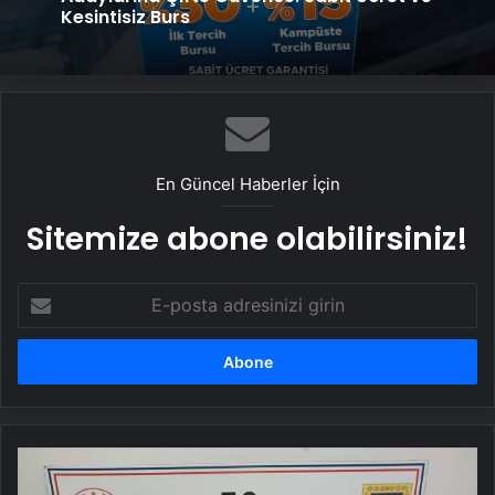
Kesintisiz Burs
En Güncel Haberler İçin
Sitemize abone olabilirsiniz!
E-
posta
adresinizi
girin
Malatya'da
Tarihi