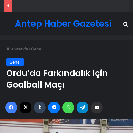
Antep Haber Gazetesi
Menü
A
Anasayfa
/
Genel
Genel
Ordu’da Farkındalık İçin
Goalball Maçı
Facebook
X
Tumblr
Messenger
WhatsApp
Telegram
Email'den paylaş