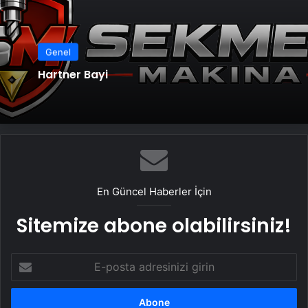
Genel
Hartner Bayi
En Güncel Haberler İçin
Sitemize abone olabilirsiniz!
E-
posta
adresinizi
girin