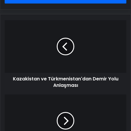
Kazakistan
ve
Türkmenistan'dan
Demir
Yolu
Anlaşması
Kazakistan ve Türkmenistan'dan Demir Yolu
Anlaşması
Diyarbakır'da
Narin
Güran
Cinayeti
Davasında
İstinaf