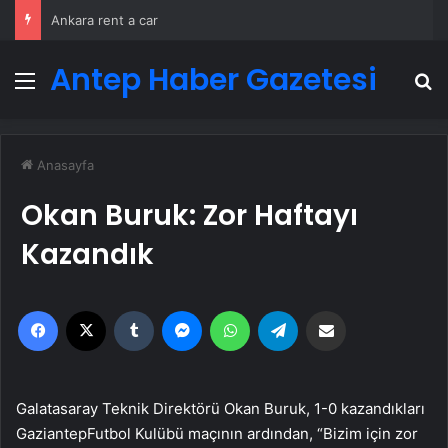
Ankara rent a car
Antep Haber Gazetesi
Menü
A
Anasayfa
Okan Buruk: Zor Haftayı
Kazandık
Facebook
X
Tumblr
Messenger
WhatsApp
Telegram
Email'den paylaş
Galatasaray Teknik Direktörü Okan Buruk, 1-0 kazandıkları
GaziantepFutbol Kulübü maçının ardından, “Bizim için zor