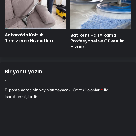
Ankara’da Koltuk
Batıkent Halı Yıkama:
Temizleme Hizmetleri
Profesyonel ve Güvenilir
Hizmet
Bir yanıt yazın
E-posta adresiniz yayınlanmayacak.
Gerekli alanlar
*
ile
işaretlenmişlerdir
Y
o
r
u