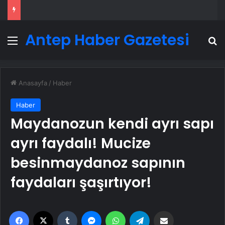
Antep Haber Gazetesi
Menü
A
Anasayfa
/
Haber
Haber
Maydanozun kendi ayrı sapı
ayrı faydalı! Mucize
besinmaydanoz sapının
faydaları şaşırtıyor!
Facebook
X
Tumblr
Messenger
WhatsApp
Telegram
Email'den paylaş