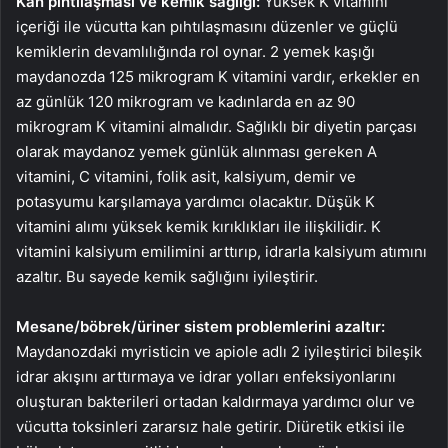
Kan pıhtılaşması ve kemik sağlığı:
Yüksek K vitamini
içeriği ile vücutta kan pıhtılaşmasını düzenler ve güçlü
kemiklerin devamlılığında rol oynar. 2 yemek kaşığı
maydanozda 125 mikrogram K vitamini vardır, erkekler en
az günlük 120 mikrogram ve kadınlarda en az 90
mikrogram K vitamini almalıdır. Sağlıklı bir diyetin parçası
olarak maydanoz yemek günlük alınması gereken A
vitamini, C vitamini, folik asit, kalsiyum, demir ve
potasyumu karşılamaya yardımcı olacaktır. Düşük K
vitamini alımı yüksek kemik kırıklıkları ile ilişkilidir. K
vitamini kalsiyum emilimini arttırıp, idrarla kalsiyum atımını
azaltır. Bu sayede kemik sağlığını iyileştirir.
Mesane/böbrek/üriner sistem problemlerini azaltır:
Maydanozdaki myristicin ve apiole adlı 2 iyileştirici bileşik
idrar akışını arttırmaya ve idrar yolları enfeksiyonlarını
oluşturan bakterileri ortadan kaldırmaya yardımcı olur ve
vücutta toksinleri zararsız hale getirir. Diüretik etkisi ile