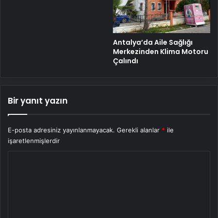
Antalya’da Aile Sağlığı
Merkezinden Klima Motoru
Çalındı
Bir yanıt yazın
E-posta adresiniz yayınlanmayacak.
Gerekli alanlar
*
ile
işaretlenmişlerdir
Y
o
r
u
m