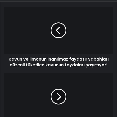
Kavun
ve
limonun
inanılmaz
faydası!
Sabahları
düzenli
tüketilen
kavunun
Kavun ve limonun inanılmaz faydası! Sabahları
faydaları
şaşırtıyor!
düzenli tüketilen kavunun faydaları şaşırtıyor!
Baharatlı
ve
kırmızı
soğanlı
tart