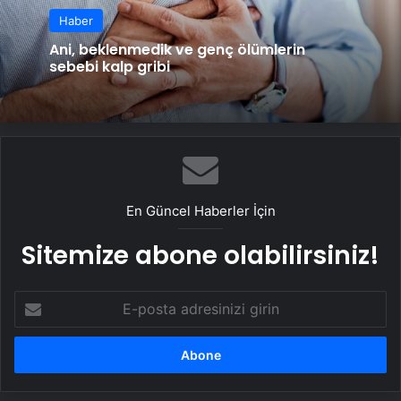
Haber
Ani, beklenmedik ve genç ölümlerin
sebebi kalp gribi
En Güncel Haberler İçin
Sitemize abone olabilirsiniz!
E-
posta
adresinizi
girin