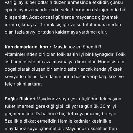
varlığı aylık periodların düzenlenmesinde etkilidir, çünkü
apiole aynı zamanda kadın seks hormonu östrojeninde bir
bileşenidir. Adet öncesi günlerde maydanoz çiğnemek
idrara çıkmayı arttırarak şişliğe ve su tutulumuna neden
olan fazla sıvıyı ortadan kaldırmaya yardımcı olur.
Kan damarlarını korur:
Maydanoz en önemli B
vitaminlerinden biri olan folik asitin iyi bir kaynağıdır. Folik
asit homosisteinin azalmasına yardımcı olur. Homosistein
doğal olarak oluşan bir amino asittir ancak kanda yüksek
seviyede olması kan damarlarına hasar verip kalp krizi ve
felç riskini arttırır.
Sağlık Riskleri:
Maydanoz suyu çok güçlüdür, tek başına
tüketilmemesi gerektiği gibi içiliyorsa günlük 30 ml’yi
geçmemelidir. Daha önce hiç detox yapmamış bireyler
özellikle dikkat etmelidir. Hamile kadınlar kesinlikle
maydanoz suyu içmemelidir. Maydanoz oksalit asitten