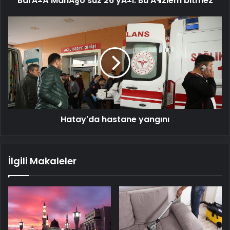
BarÄ±Å ManÃ§o'suz 26 yÄ±l: Bu Ã¶zlem bitmez
Hatay'da
hastane
yangını
Hatay'da hastane yangını
İlgili Makaleler