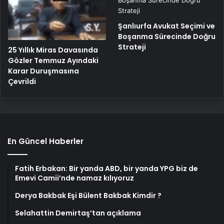
Şanlıurfa Avukat Seçimi ve
Boşanma Sürecinde Doğru
Strateji
25 Yıllık Miras Davasında
Gözler Temmuz Ayındaki
Karar Duruşmasına
Çevrildi
En Güncel Haberler
Fatih Erbakan: Bir yanda ABD, bir yanda YPG biz de
Emevi Camii’nde namaz kılıyoruz
Derya Bakbak Eşi Bülent Bakbak Kimdir ?
Selahattin Demirtaş’tan açıklama