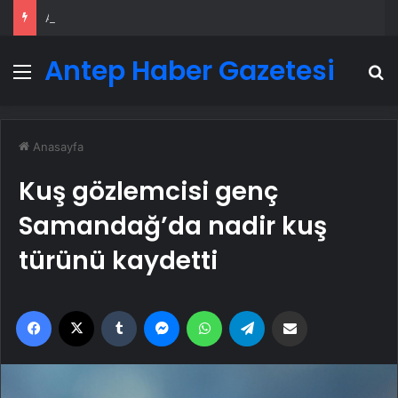
Ankara rent a car
Antep Haber Gazetesi
Menü
A
Anasayfa
Kuş gözlemcisi genç
Samandağ’da nadir kuş
türünü kaydetti
Facebook
X
Tumblr
Messenger
WhatsApp
Telegram
Email'den paylaş