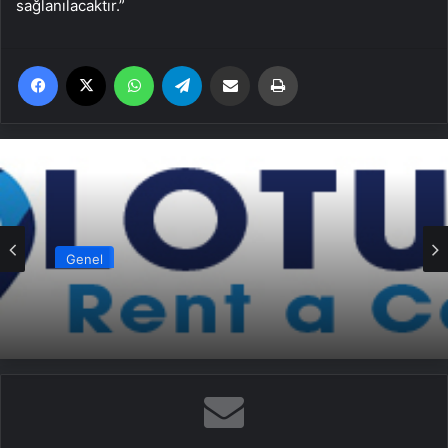
sağlanılacaktır.”
Facebook
X
WhatsApp
Telegram
Email'den paylaş
Yaz
Genel
Ankara rent a car