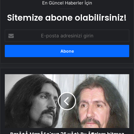
En Güncel Haberler İçin
Sitemize abone olabilirsiniz!
E-
posta
adresinizi
girin
BarÄ±Å
ManÃ§o'suz
26
yÄ±l:
Bu
Ã¶zlem
bitmez