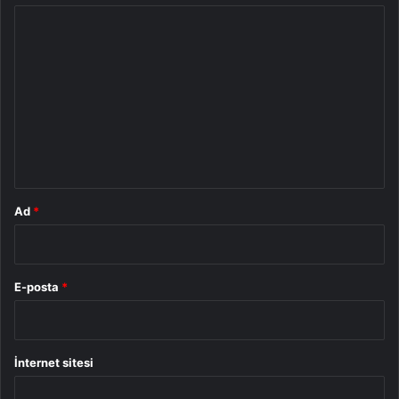
Y
o
r
u
m
*
Ad
*
E-posta
*
İnternet sitesi