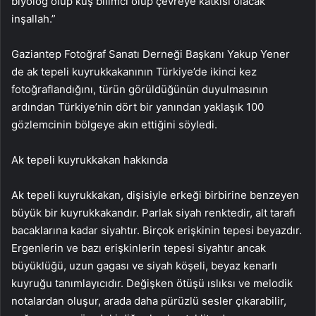
biyolog olup kuş bilimci olup çevreye katkısı olacak
inşallah.”
Gaziantep Fotoğraf Sanatı Derneği Başkanı Yakup Yener
de ak tepeli kuyrukkakanının Türkiye’de ikinci kez
fotoğraflandığını, türün görüldüğünün duyulmasının
ardından Türkiye’nin dört bir yanından yaklaşık 100
gözlemcinin bölgeye akın ettiğini söyledi.
Ak tepeli kuyrukkakan hakkında
Ak tepeli kuyrukkakan, dişisiyle erkeği birbirine benzeyen
büyük bir kuyrukkakandır. Parlak siyah renktedir, alt tarafı
bacaklarına kadar siyahtır. Birçok erişkinin tepesi beyazdır.
Ergenlerin ve bazı erişkinlerin tepesi siyahtır ancak
büyüklüğü, uzun gagası ve siyah köşeli, beyaz kenarlı
kuyruğu tanımlayıcıdır. Değişken ötüşü ıslıksı ve melodik
notalardan oluşur, arada daha pürüzlü sesler çıkarabilir,