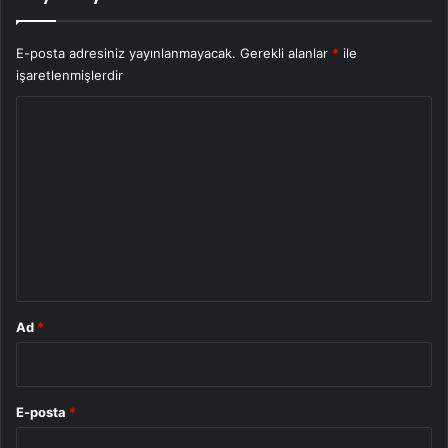
E-posta adresiniz yayınlanmayacak.
Gerekli alanlar
*
ile
işaretlenmişlerdir
Y
o
r
u
m
*
Ad
*
E-posta
*