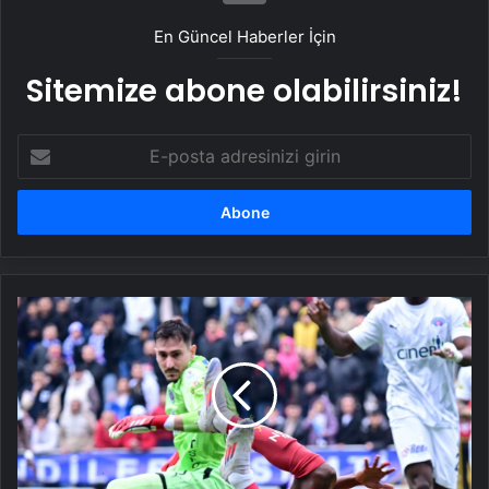
En Güncel Haberler İçin
Sitemize abone olabilirsiniz!
E-
posta
adresinizi
girin
Kasımpaşa
-
Galatasaray
maçındaki
o
pozisyon
için
Trio