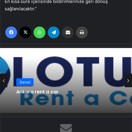
En kısa süre içerisinde bildirimlerinize geri dönüş
sağlanılacaktır.”
Facebook
X
WhatsApp
Telegram
Email'den paylaş
Yaz
Genel
Ankara rent a car