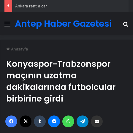
Ankara rent a car
Antep Haber Gazetesi
Menü
A
Anasayfa
Konyaspor-Trabzonspor
maçının uzatma
dakikalarında futbolcular
birbirine girdi
Facebook
X
Tumblr
Messenger
WhatsApp
Telegram
Email'den paylaş