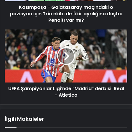
ekibi
Kasımpaşa - Galatasaray maçındaki o
de
fikir
pozisyon için Trio ekibi de fikir ayrılığına düştü:
ayrılığına
Penaltı var mı?
düştü:
Penaltı
UEFA
var
Şampiyonlar
mı?
Ligi'nde
"Madrid"
derbisi:
Real
-
Atletico
UEFA Şampiyonlar Ligi'nde "Madrid" derbisi: Real
- Atletico
İlgili Makaleler