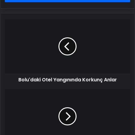
Bolu'daki
Otel
Yangınında
Korkunç
Anlar
Bolu'daki Otel Yangınında Korkunç Anlar
Frida
Kahlo'nun
Günlükleri
sergisi
AKM'de
ziyarete
açıldı