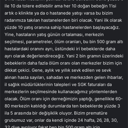
ile 10 da tolere edilebilir ama her 10 doğan bebeğin 1’isi
artık o klinikte ya da o hastanede yatışı varsa bu bizim
radarımıza takılan hastanelerden biri olacak. Yani ilk olarak
yüzde 10 yatış oranına sahip hastanelerden başlayacağız.
Yine, hastaların yatış günün ortalaması, merkezin
seçilmesi, parametreler, ölüm oranları, bu bin 500 gram altı
hastalardaki oranını ayrı, üstündeki iri bebeklerde daha
ayrı olarak değerlendireceğiz. Yani 2 bin gramın üzerindeki
bebeklerin daha fazla ölüm oranı olan merkezler bizim için
dikkat çekici. Gene, aylık ve yıllık sevk edilen ve sevk
alınan hasta sayıları, sahadan ve merkezden gelen ihbarlar,
il sağlık müdürlüklerinin talepleri ve SGK faturaları da
merkezlerin seçilmesinde kullanacağımız yöntemlerden
olacak. Ölüm oranı için derneğimizin yaptığı, genellikle 60-
80 merkezin katıldığı durumlarda ten bebeklerde yüzde 3
ila 5 arasında bir değişiklik oluyor. Bizim prematüre
grubumuz var, onlar da kendi içinde 24 hafta, 26, 28, 30,
32 diye ayrılıyor fakat ben bin 500 gram altı için