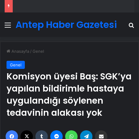
Antep Haber Gazetesi
Menü
A
Anasayfa
/
Genel
Genel
Komisyon üyesi Baş: SGK’ya
yapılan bildirimle hastaya
uygulandığı söylenen
tedavinin alakası yok
Facebook
X
Tumblr
Messenger
WhatsApp
Telegram
Email'den paylaş