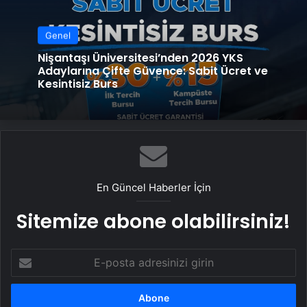
Genel
Nişantaşı Üniversitesi’nden 2026 YKS
Adaylarına Çifte Güvence: Sabit Ücret ve
Kesintisiz Burs
En Güncel Haberler İçin
Sitemize abone olabilirsiniz!
E-
posta
adresinizi
girin