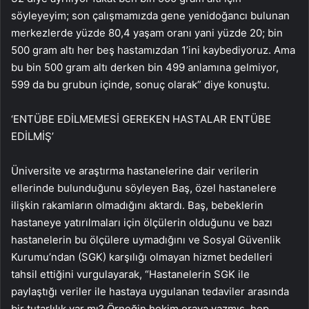
söyleyeyim; son çalışmamızda gene yenidoğancı bulunan
merkezlerde yüzde 80,4 yaşam oranı yani yüzde 20; bin
500 gram altı her beş hastamızdan 1’ini kaybediyoruz. Ama
bu bin 500 gram altı derken bin 499 anlamına gelmiyor,
599 da bu grubun içinde, sonuç olarak” diye konuştu.
‘ENTÜBE EDİLMEMESİ GEREKEN HASTALAR ENTÜBE
EDİLMİŞ’
Üniversite ve araştırma hastanelerine dair verilerin
ellerinde bulunduğunu söyleyen Baş, özel hastanelere
ilişkin rakamların olmadığını aktardı. Baş, bebeklerin
hastaneye yatırılmaları için ölçülerin olduğunu ve bazı
hastanelerin bu ölçülere uymadığını ve Sosyal Güvenlik
Kurumu’ndan (SGK) karşılığı olmayan hizmet bedelleri
tahsil ettiğini vurgulayarak, “Hastanelerin SGK ile
paylaştığı veriler ile hastaya uygulanan tedaviler arasında
bir tutarlılık var mı? Örneğin hekim oraya yazmış, hep