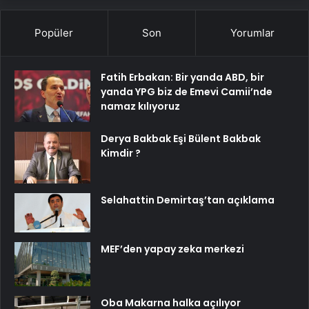
Popüler
Son
Yorumlar
Fatih Erbakan: Bir yanda ABD, bir
yanda YPG biz de Emevi Camii’nde
namaz kılıyoruz
Derya Bakbak Eşi Bülent Bakbak
Kimdir ?
Selahattin Demirtaş’tan açıklama
MEF’den yapay zeka merkezi
Oba Makarna halka açılıyor