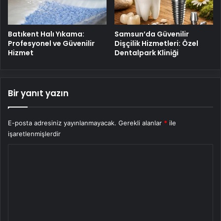
Batıkent Halı Yıkama:
Samsun’da Güvenilir
Profesyonel ve Güvenilir
Dişçilik Hizmetleri: Özel
Hizmet
Dentalpark Kliniği
Bir yanıt yazın
E-posta adresiniz yayınlanmayacak.
Gerekli alanlar
*
ile
işaretlenmişlerdir
Y
o
r
u
m