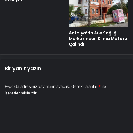
Antalya’da Aile Sağlığı
Merkezinden Klima Motoru
Çalındı
Bir yanıt yazın
E-posta adresiniz yayınlanmayacak.
Gerekli alanlar
*
ile
işaretlenmişlerdir
Y
o
r
u