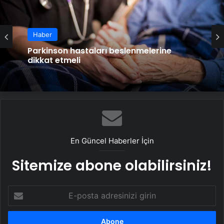
Haber
Yeni doğan bebeklerde sessiz tehlike! Bu
vitaminin eksikliği beyin kanamasına yol
açabilir!
En Güncel Haberler İçin
Sitemize abone olabilirsiniz!
E-
posta
adresinizi
girin