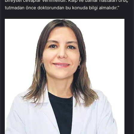
bireysel cevaplar verilmelidir. Kalp ve damar hastaları oruç
tutmadan önce doktorundan bu konuda bilgi almalıdır.”