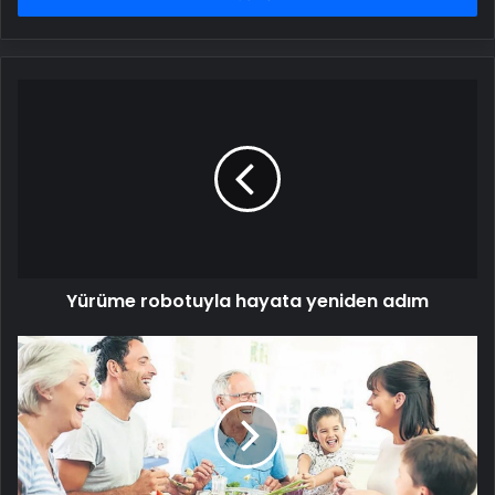
Yürüme
robotuyla
hayata
yeniden
adım
Yürüme robotuyla hayata yeniden adım
Ramazanda
sağlıklı
beslenme
reçetesi