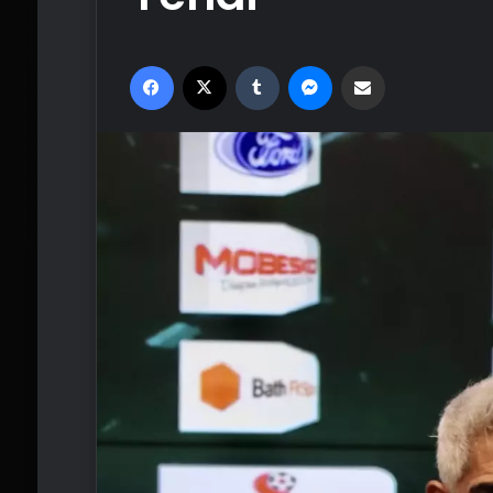
Facebook
X
Tumblr
Messenger
Email'den paylaş