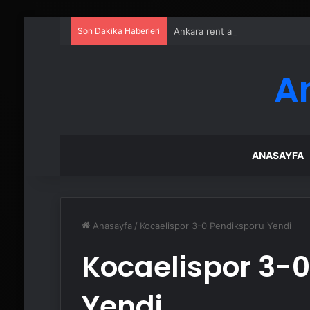
Son Dakika Haberleri
Ankara rent a car
A
ANASAYFA
Anasayfa
/
Kocaelispor 3-0 Pendikspor’u Yendi
Kocaelispor 3-0
Yendi