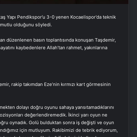
Siltaş Yapı Pendikspor’u 3-0 yenen Kocaelispor’da teknik
n mutlu olduğunu söyledi.
ndan düzenlenen basın toplantısında konuşan Taşdemir,
yatını kaybedenlere Allah’tan rahmet, yakınlarına
mir, rakip takımdan Eze’nin kırmızı kart görmesinin
temekten dolayı doğru oyunu sahaya yansıtamadıklarını
 pozisyonları değerlendiremedik. İkinci yarı oyun ne
ğru oynadık. Golü bulduktan sonra iş değişti ve oyun
ndığımız için mutluyum. Rakibimizi de tebrik ediyorum,