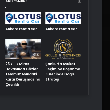
Son Yazılar
Ankara rent a car
Ankara rent a car
25 Yıllık Miras
Şanlıurfa Avukat
Davasında Gözler
Seçimi ve Boşanma
Temmuz Ayındaki
Sürecinde Doğru
Karar Duruşmasına
Strateji
Çevrildi