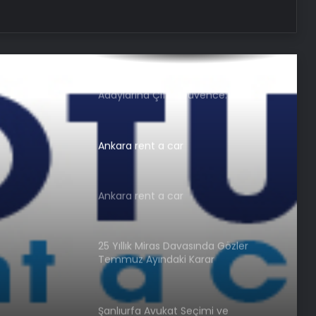
Nişantaşı Üniversitesi’nden 2026 YKS
Adaylarına Çifte Güvence: Sabit
Ücret ve Kesintisiz Burs
Ankara rent a car
Ankara rent a car
25 Yıllık Miras Davasında Gözler
Temmuz Ayındaki Karar
Duruşmasına Çevrildi
Şanlıurfa Avukat Seçimi ve
Boşanma Sürecinde Doğru Strateji
Eşya Depolama Rehberi Ümraniye