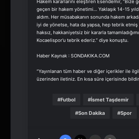
Hakem kararlarını eleştiren Esendemir, “Bize g
geçen bir hakem yönetimi… Yaklaşık 14-15 yıldı
aldım. Her müsabakanın sonunda hakem arkadaşl
iyi de yönetse, hata da yapsa, hep tebrik etmiş
haksız, hakkaniyetsiz bir kararla tamamladığım
Kocaelispor’u tebrik ederiz.” diye konuştu.
Haber Kaynak : SONDAKIKA.COM
“Yayınlanan tüm haber ve diğer içerikler ile ilgil
üzerinden iletiniz. En kısa süre içerisinde bildi
Futbol
İsmet Taşdemir
Son Dakika
Spor
Facebook
X
Email'den paylaş
Yaz