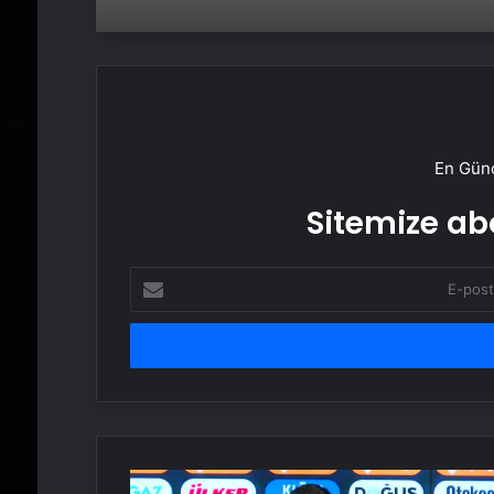
En Günc
Sitemize abo
E-
posta
adresinizi
girin
Fenerbahçe,