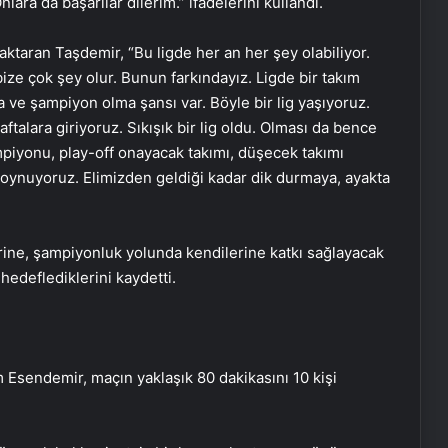
nlara da başarılar dilerim.” ifadelerini kullandı.
 aktaran Taşdemir, “Bu ligde her an her şey olabiliyor.
n bize çok şey olur. Bunun farkındayız. Ligde bir takım
ve şampiyon olma şansı var. Böyle bir lig yaşıyoruz.
talara giriyoruz. Sıkışık bir lig oldu. Olması da bence
ampiyonu, play-off onayacak takımı, düşecek takımı
ig oynuyoruz. Elimizden geldiği kadar dik durmaya, ayakta
zerine, şampiyonluk yolunda kendilerine katkı sağlayacak
hedeflediklerini kaydetti.
Esendemir, maçın yaklaşık 80 dakikasını 10 kişi