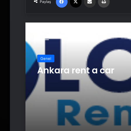
Paylaş
Sonrakini Oku
Genel
Genel
Ankara rent a car
Ankara rent a car