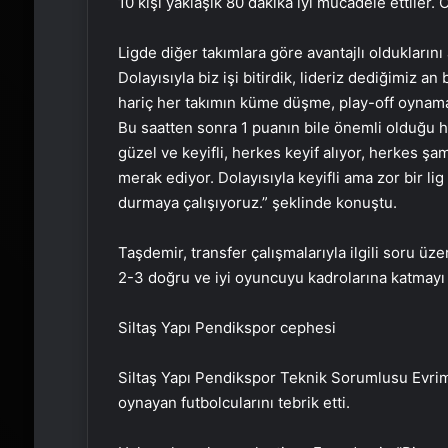
10 kişi yaklaşık 80 dakika iyi mücadele ettiler. O
Ligde diğer takımlara göre avantajlı olduklarını
Dolayısıyla biz işi bitirdik, lideriz dediğimiz a
hariç her takımın küme düşme, play-off oynama 
Bu saatten sonra 1 puanın bile önemli olduğu haf
güzel ve keyifli, herkes keyif alıyor, herkes ş
merak ediyor. Dolayısıyla keyifli ama zor bir l
durmaya çalışıyoruz.” şeklinde konuştu.
Taşdemir, transfer çalışmalarıyla ilgili soru ü
2-3 doğru ve iyi oyuncuyu kadrolarına katmayı 
Siltaş Yapı Pendikspor cephesi
Siltaş Yapı Pendikspor Teknik Sorumlusu Evrim 
oynayan futbolcularını tebrik etti.