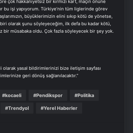
öre çok hakkaniyetsiz bir kırmızı kart, maçın önüne
Eşya Depolama Rehberi Ümraniye
r bu işi yapıyorum. Türkiye’nin tüm liglerinde görev
Çekmeköy Kadıköy
arımızın, büyüklerimizin elini sıkıp kötü de yönetse,
 biri olarak şunu söyleyeceğim, ilk defa bu kadar kötü,
ız bir müsabaka oldu. Çok fazla söyleyecek bir şey yok.
Ortopodoloji İle Diyabetik Ayak
Yarası Tedavisi
Zihnin Gizemli Sınırları ve Ötesi :
Nasılnedir.com
i olarak yasal bildirimlerinizi bize iletişim sayfası
rimlerinize geri dönüş sağlanılacaktır.”
Serjoy : Dijital Medya Ajansı, Google
Reklam Ajansı, SEO Ajansı ve Web
kocaeli
Pendikspor
Politika
Tasarım Ajansı
Trendyol
Yerel Haberler
UETDS Nedir ? Uetds.com İle Akıllı
Dijital Taşımacılık Yazılımı