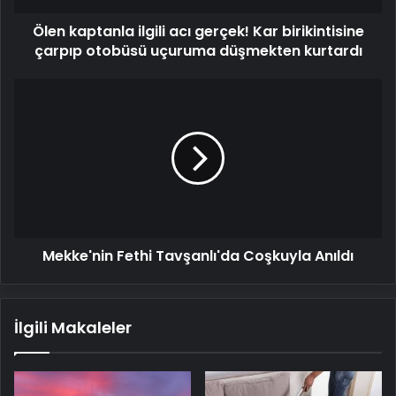
otobüsü
Ölen kaptanla ilgili acı gerçek! Kar birikintisine
uçuruma
düşmekten
çarpıp otobüsü uçuruma düşmekten kurtardı
kurtardı
Mekke'nin
Fethi
Tavşanlı'da
Coşkuyla
Anıldı
Mekke'nin Fethi Tavşanlı'da Coşkuyla Anıldı
İlgili Makaleler