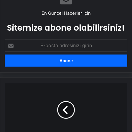
En Güncel Haberler İçin
Sitemize abone olabilirsiniz!
E-
posta
adresinizi
girin
Ölen
kaptanla
ilgili
acı
gerçek!
Kar
birikintisine
çarpıp