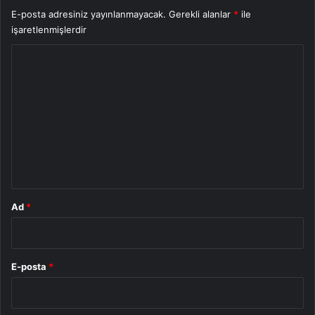
E-posta adresiniz yayınlanmayacak.
Gerekli alanlar
*
ile
işaretlenmişlerdir
Y
o
r
u
m
*
Ad
*
E-posta
*