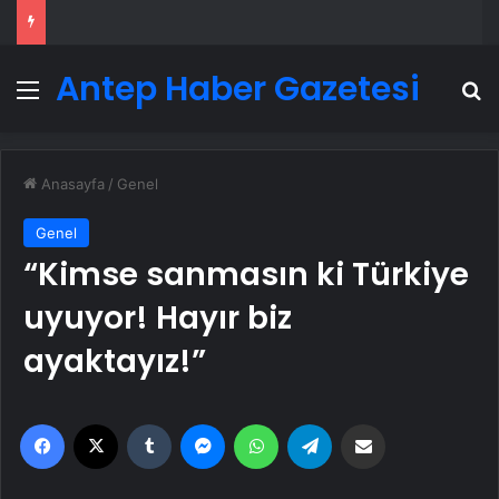
Antep Haber Gazetesi
Menü
A
Anasayfa
/
Genel
Genel
“Kimse sanmasın ki Türkiye
uyuyor! Hayır biz
ayaktayız!”
Facebook
X
Tumblr
Messenger
WhatsApp
Telegram
Email'den paylaş