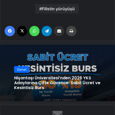
Filistin yürüyüşü
Facebook
X
WhatsApp
Telegram
Email'den paylaş
Yaz
Genel
Nişantaşı Üniversitesi’nden 2026 YKS
Adaylarına Çifte Güvence: Sabit Ücret ve
Kesintisiz Burs