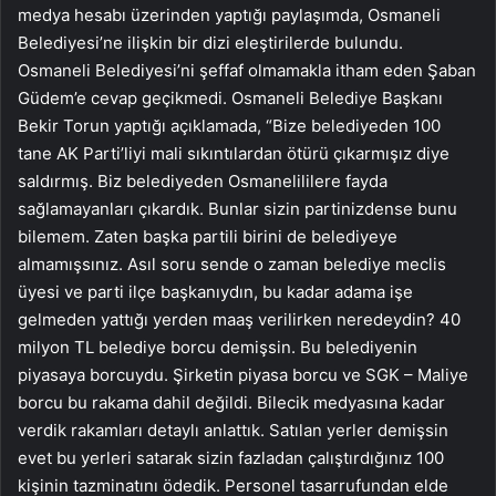
medya hesabı üzerinden yaptığı paylaşımda, Osmaneli
Belediyesi’ne ilişkin bir dizi eleştirilerde bulundu.
Osmaneli Belediyesi’ni şeffaf olmamakla itham eden Şaban
Güdem’e cevap geçikmedi. Osmaneli Belediye Başkanı
Bekir Torun yaptığı açıklamada, “Bize belediyeden 100
tane AK Parti’liyi mali sıkıntılardan ötürü çıkarmışız diye
saldırmış. Biz belediyeden Osmanelililere fayda
sağlamayanları çıkardık. Bunlar sizin partinizdense bunu
bilemem. Zaten başka partili birini de belediyeye
almamışsınız. Asıl soru sende o zaman belediye meclis
üyesi ve parti ilçe başkanıydın, bu kadar adama işe
gelmeden yattığı yerden maaş verilirken neredeydin? 40
milyon TL belediye borcu demişsin. Bu belediyenin
piyasaya borcuydu. Şirketin piyasa borcu ve SGK – Maliye
borcu bu rakama dahil değildi. Bilecik medyasına kadar
verdik rakamları detaylı anlattık. Satılan yerler demişsin
evet bu yerleri satarak sizin fazladan çalıştırdığınız 100
kişinin tazminatını ödedik. Personel tasarrufundan elde