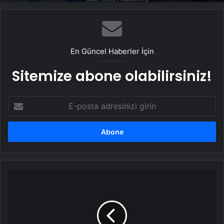
Ankara rent a car
En Güncel Haberler İçin
Sitemize abone olabilirsiniz!
E-
posta
adresinizi
girin
Suriye
Paneli
Tamamlandı