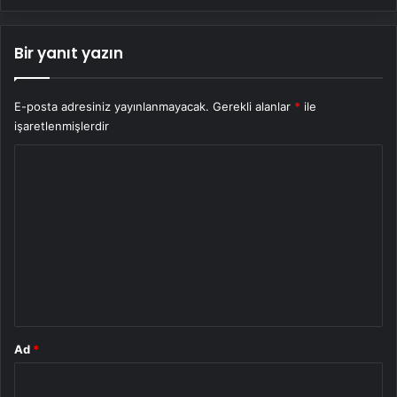
Bir yanıt yazın
E-posta adresiniz yayınlanmayacak.
Gerekli alanlar
*
ile
işaretlenmişlerdir
Y
o
r
u
m
*
Ad
*