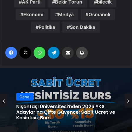
AK Parti
Bekir Torun
bilecik
Ekonomi
Medya
Osmaneli
Politika
Son Dakika
Facebook
X
WhatsApp
Telegram
Email'den paylaş
Yaz
Genel
Nişantaşı Üniversitesi’nden 2026 YKS
Adaylarına Çifte Güvence: Sabit Ücret ve
Genel
Kesintisiz Burs