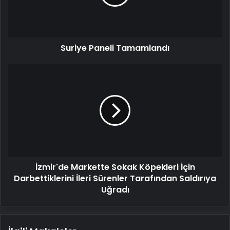
Suriye Paneli Tamamlandı
İzmir'de
Markette
Sokak
Köpekleri
İçin
Darbettiklerini
İleri
Sürenler
Tarafından
İzmir'de Markette Sokak Köpekleri İçin
Saldırıya
Uğradı
Darbettiklerini İleri Sürenler Tarafından Saldırıya
Uğradı