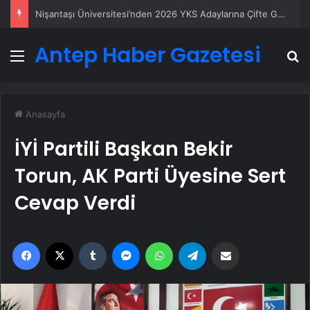
Nişantaşı Üniversitesi’nden 2026 YKS Adaylarına Çifte Güvence: Sabit Ücret ve Kesintisiz Burs
Antep Haber Gazetesi
Menü
A
Anasayfa
İYİ Partili Başkan Bekir
Torun, AK Parti Üyesine Sert
Cevap Verdi
Facebook
X
Tumblr
Messenger
WhatsApp
Telegram
Email'den paylaş