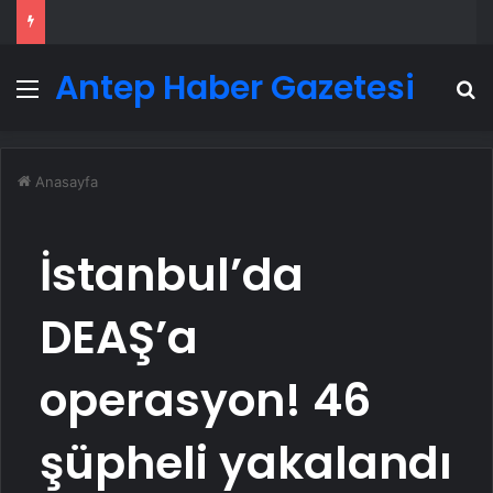
Antep Haber Gazetesi
Menü
A
Anasayfa
İstanbul’da
DEAŞ’a
operasyon! 46
şüpheli yakalandı