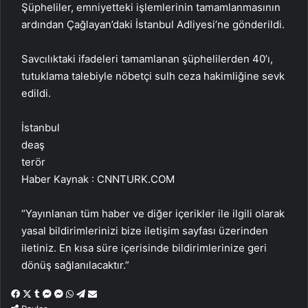
Şüpheliler, emniyetteki işlemlerinin tamamlanmasının
ardından Çağlayan’daki İstanbul Adliyesi’ne gönderildi.
Savcılıktaki ifadeleri tamamlanan şüphelilerden 40’ı,
tutuklama talebiyle nöbetçi sulh ceza hakimliğine sevk
edildi.
İstanbul
deaş
terör
Haber Kaynak : CNNTURK.COM
“Yayınlanan tüm haber ve diğer içerikler ile ilgili olarak
yasal bildirimlerinizi bize iletişim sayfası üzerinden
iletiniz. En kısa süre içerisinde bildirimlerinize geri
dönüş sağlanılacaktır.”
Facebook
X
Tumblr
Messenger
Messenger
WhatsApp
Telegram
Email'den
paylaş