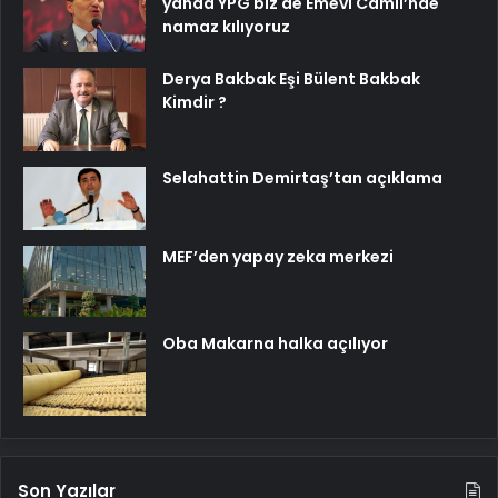
yanda YPG biz de Emevi Camii’nde
namaz kılıyoruz
Derya Bakbak Eşi Bülent Bakbak
Kimdir ?
Selahattin Demirtaş’tan açıklama
MEF’den yapay zeka merkezi
Oba Makarna halka açılıyor
Son Yazılar