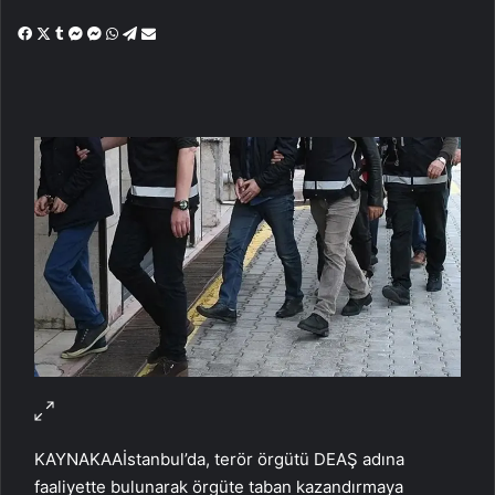
Facebook
X
Tumblr
Messenger
Messenger
WhatsApp
Telegram
Email'den
paylaş
KAYNAK
AA
İstanbul’da, terör örgütü DEAŞ adına
faaliyette bulunarak örgüte taban kazandırmaya