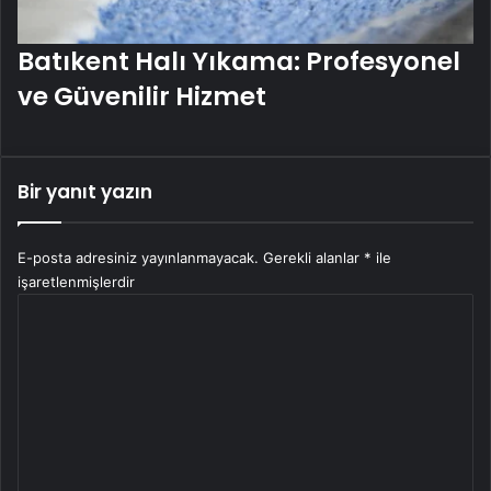
Batıkent Halı Yıkama: Profesyonel
ve Güvenilir Hizmet
Bir yanıt yazın
E-posta adresiniz yayınlanmayacak.
Gerekli alanlar
*
ile
işaretlenmişlerdir
Y
o
r
u
m
*