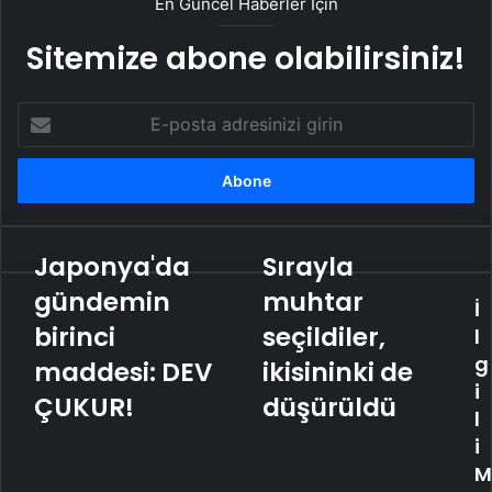
En Güncel Haberler İçin
Sitemize abone olabilirsiniz!
E-
posta
adresinizi
girin
Japonya'da
Sırayla
Japonya'da
Sırayla
gündemin
muhtar
gündemin
muhtar
İ
birinci
seçildiler,
maddesi:
birinci
ikisininki
seçildiler,
l
DEV
de
g
maddesi: DEV
ikisininki de
ÇUKUR!
düşürüldü
i
ÇUKUR!
düşürüldü
l
i
M