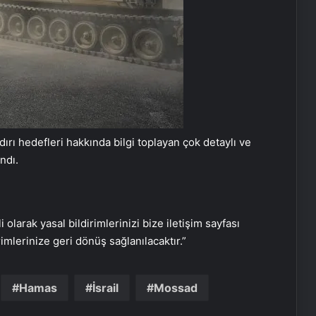
ldırı hedefleri hakkında bilgi toplayan çok detaylı ve
ndı.
i olarak yasal bildirimlerinizi bize iletişim sayfası
rimlerinize geri dönüş sağlanılacaktır.”
Nişantaşı Üniversitesi’nden 2026 YKS
Adaylarına Çifte Güvence: Sabit
Hamas
İsrail
Mossad
Ücret ve Kesintisiz Burs