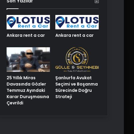
Son Yazılar
Ankara rent a car
Ankara rent a car
25 Yıllık Miras
Şanlıurfa Avukat
Davasında Gözler
Seçimi ve Boşanma
Temmuz Ayındaki
Sürecinde Doğru
Karar Duruşmasına
Strateji
Çevrildi