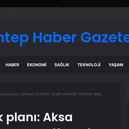
ntep Haber Gazete
HABER
EKONOMI
SAĞLIK
TEKNOLOJI
YAŞAM
yonunun şifreleri çözüldü! İsrailli yetkililer titizlikle takip
k planı: Aksa