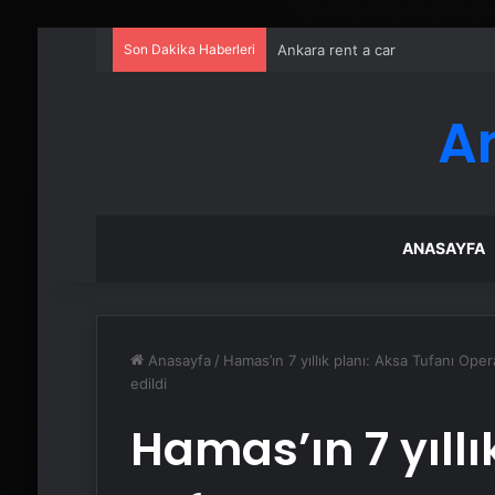
Son Dakika Haberleri
Ankara rent a car
A
ANASAYFA
Anasayfa
/
Hamas’ın 7 yıllık planı: Aksa Tufanı Operas
edildi
Hamas’ın 7 yıllı