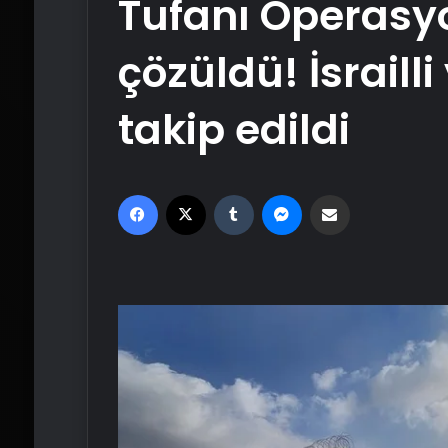
Tufanı Operasyo
çözüldü! İsrailli y
takip edildi
Facebook
X
Tumblr
Messenger
Email'den paylaş