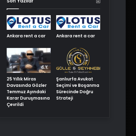
Son Yazılar
Ankara rent a car
Ankara rent a car
25 Yıllık Miras
Şanlıurfa Avukat
Davasında Gözler
Seçimi ve Boşanma
Temmuz Ayındaki
Sürecinde Doğru
Karar Duruşmasına
Strateji
Çevrildi