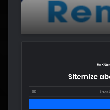
En Günc
Sitemize abo
E-
posta
adresinizi
girin