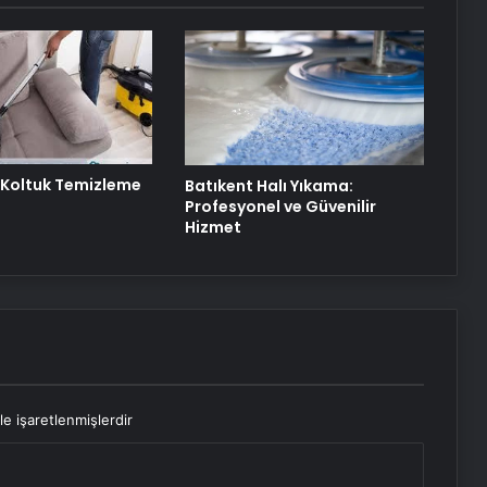
Duruşmasına Çevrildi
Şanlıurfa Avukat Seçimi ve
Boşanma Sürecinde Doğru Strateji
 Koltuk Temizleme
Batıkent Halı Yıkama:
Profesyonel ve Güvenilir
Hizmet
le işaretlenmişlerdir