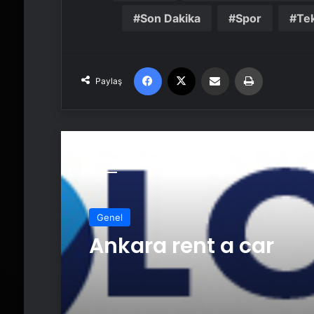
Son Dakika
Spor
Tek
Facebook
X
Email'den paylaş
Yaz
Paylaş
Sonrakini Oku
Genel
Ankara rent a car