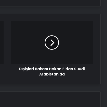
Serjoy : Dijital Medya Ajansı, Google
Reklam Ajansı, SEO Ajansı ve Web
Tasarım Ajansı
Dışişleri
UETDS Nedir ? Uetds.com İle Akıllı
Bakanı
Dijital Taşımacılık Yazılımı
Hakan
Fidan
Suudi
Nişantaşı Üniversitesi’nden 2026 YKS
Arabistan'da
Adaylarına Çifte Güvence: Sabit
Ücret ve Kesintisiz Burs
Ankara rent a car
Dışişleri Bakanı Hakan Fidan Suudi
Arabistan'da
Ankara rent a car
25 Yıllık Miras Davasında Gözler
Temmuz Ayındaki Karar