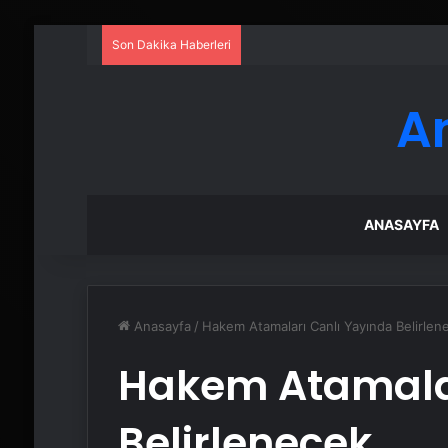
Son Dakika Haberleri
A
ANASAYFA
Anasayfa
/
Hakem Atamaları Canlı Yayında Belirlen
Hakem Atamalar
Belirlenecek