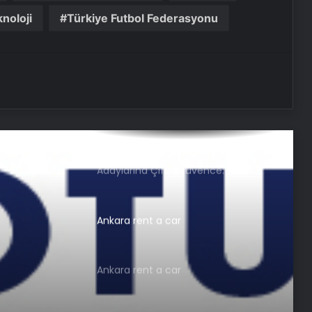
noloji
Türkiye Futbol Federasyonu
Serjoy : Dijital Medya Ajansı, Google
Reklam Ajansı, SEO Ajansı ve Web
Tasarım Ajansı
UETDS Nedir ? Uetds.com İle Akıllı
Dijital Taşımacılık Yazılımı
Nişantaşı Üniversitesi’nden 2026 YKS
Adaylarına Çifte Güvence: Sabit
Ücret ve Kesintisiz Burs
Ankara rent a car
Ankara rent a car