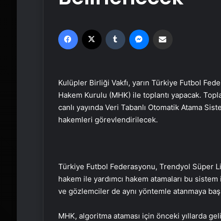
Facebook
X
Tumblr
Messenger
Email'den paylaş
Kulüpler Birliği Vakfı, yarın Türkiye Futbol F
Hakem Kurulu (MHK) ile toplantı yapacak. Topla
canlı yayında Veri Tabanlı Otomatik Atama Sist
hakemleri görevlendirilecek.
Türkiye Futbol Federasyonu, Trendyol Süper Lig
hakem ile yardımcı hakem atamaları bu sistem i
ve gözlemciler de aynı yöntemle atanmaya baş
MHK, algoritma ataması için önceki yıllarda geliş