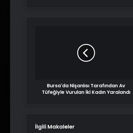
Bursa'da
Nişanlısı
Tarafından
Av
Tüfeğiyle
Vurulan
İki
Kadın
Yaralandı
Bursa'da Nişanlısı Tarafından Av
Tüfeğiyle Vurulan İki Kadın Yaralandı
İlgili Makaleler