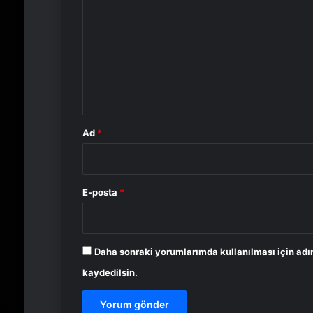
o
r
u
m
*
Ad
*
E-posta
*
Daha sonraki yorumlarımda kullanılması için adı
kaydedilsin.