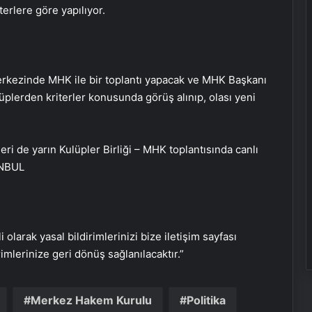
erlere göre yapılıyor.
 merkezinde MHK ile bir toplantı yapacak ve MHK Başkanı
üplerden kriterler konusunda görüş alınıp, olası yeni
i de yarın Kulüpler Birliği – MHK toplantısında canlı
Eşya Depolama Rehberi Ümraniye
ANBUL
Çekmeköy Kadıköy
Ortopodoloji İle Diyabetik Ayak
Yarası Tedavisi
i olarak yasal bildirimlerinizi bize iletişim sayfası
rimlerinize geri dönüş sağlanılacaktır.”
Zihnin Gizemli Sınırları ve Ötesi :
Nasılnedir.com
Merkez Hakem Kurulu
Politika