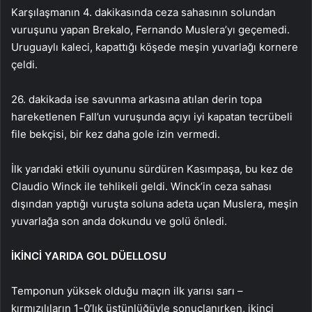
Karşılaşmanın 4. dakikasında ceza sahasının solundan
vuruşunu yapan Brekalo, Fernando Muslera’yı geçemedi.
Uruguaylı kaleci, kapattığı köşede meşin yuvarlağı kornere
çeldi.
26. dakikada ise savunma arkasına atılan derin topa
hareketlenen Fall’un vuruşunda açıyı iyi kapatan tecrübeli
file bekçisi, bir kez daha gole izin vermedi.
İlk yarıdaki etkili oyununu sürdüren Kasımpaşa, bu kez de
Claudio Winck ile tehlikeli geldi. Winck’in ceza sahası
dışından yaptığı vuruşta soluna adeta uçan Muslera, meşin
yuvarlağa son anda dokundu ve golü önledi.
İKİNCİ YARIDA GOL DÜELLOSU
Temponun yüksek olduğu maçın ilk yarısı sarı –
kırmızılıların 1-0’lık üstünlüğüyle sonuçlanırken, ikinci