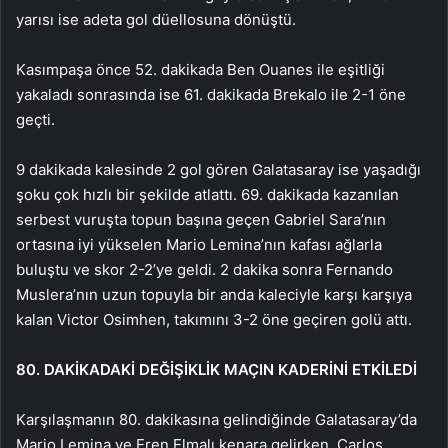
yarısı ise adeta gol düellosuna dönüştü.
Kasımpaşa önce 52. dakikada Ben Ouanes ile eşitliği
yakaladı sonrasında ise 61. dakikada Brekalo ile 2-1 öne
geçti.
9 dakikada kalesinde 2 gol gören Galatasaray ise yaşadığı
şoku çok hızlı bir şekilde atlattı. 69. dakikada kazanılan
serbest vuruşta topun başına geçen Gabriel Sara’nın
ortasına iyi yükselen Mario Lemina’nın kafası ağlarla
buluştu ve skor 2-2’ye geldi. 2 dakika sonra Fernando
Muslera’nın uzun topuyla bir anda kaleciyle karşı karşıya
kalan Victor Osimhen, takımını 3-2 öne geçiren golü attı.
80. DAKİKADAKİ DEĞİŞİKLİK MAÇIN KADERİNİ ETKİLEDİ
Karşılaşmanın 80. dakikasına gelindiğinde Galatasaray’da
Mario Lemina ve Eren Elmalı kenara gelirken, Carlos