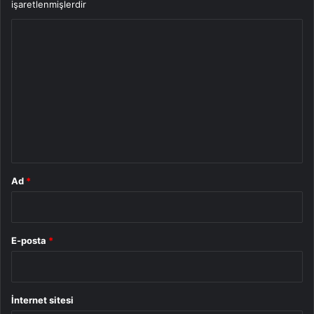
işaretlenmişlerdir
Y
o
r
u
m
*
Ad
*
E-posta
*
İnternet sitesi