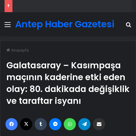
Antep Haber Gazetesi
Menü
A
Anasayfa
Galatasaray – Kasımpaşa
maçının kaderine etki eden
olay: 80. dakikada değişiklik
ve taraftar isyanı
Facebook
X
Tumblr
Messenger
WhatsApp
Telegram
Email'den paylaş