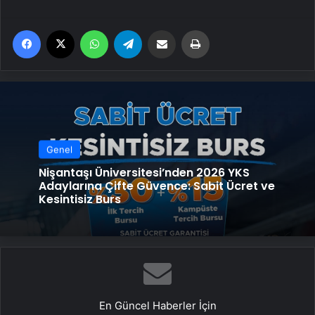
Facebook
X
WhatsApp
Telegram
Email'den paylaş
Yaz
Genel
Nişantaşı Üniversitesi’nden 2026 YKS
Adaylarına Çifte Güvence: Sabit Ücret ve
Kesintisiz Burs
En Güncel Haberler İçin