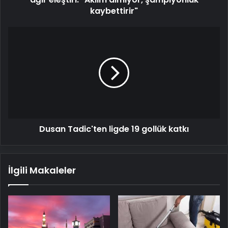
kaybettirir"
kaybettirir"
Dusan
Tadic'ten
ligde
19
gollük
katkı
Dusan Tadic'ten ligde 19 gollük katkı
İlgili Makaleler