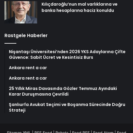
Kılıçdaroğlu’nun mal varlıklarına ve
banka hesaplarına haciz konuldu
Rastgele Haberler
Nişantaşı Üniversitesi’nden 2026 YKS Adaylarına Çifte
Güvence: Sabit Ücret ve Kesintisiz Burs
Ankara rent a car
Ankara rent a car
25 Yıllık Miras Davasında Gözler Temmuz Ayındaki
Karar Duruşmasına Çevrildi
Şanlıurfa Avukat Seçimi ve Boşanma Sürecinde Doğru
Strateji
Sitemap XML
|
RSS Feed
|
Robots
|
Feed RSS
|
Feed Atom
|
Feed