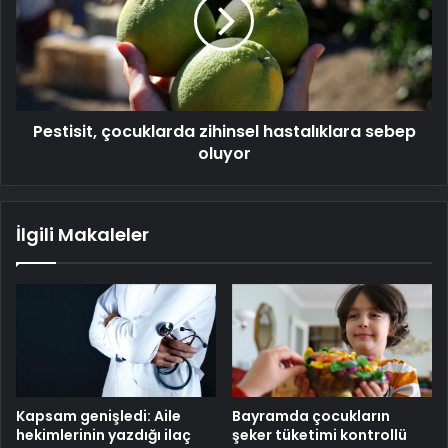
hastalıklara
sebep
oluyor
Pestisit, çocuklarda zihinsel hastalıklara sebep
oluyor
İlgili Makaleler
Kapsam genişledi: Aile
Bayramda çocukların
hekimlerinin yazdığı ilaç
şeker tüketimi kontrollü