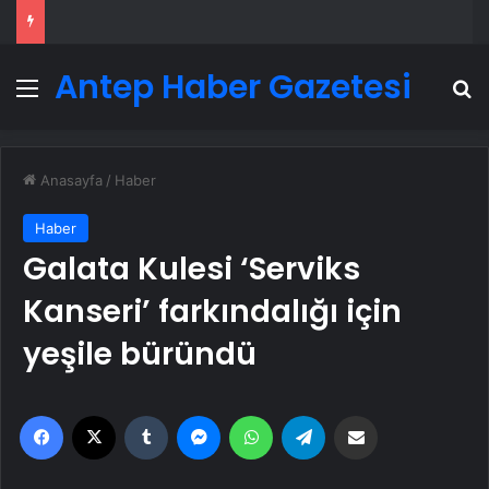
Antep Haber Gazetesi
Menü
A
Anasayfa
/
Haber
Haber
Galata Kulesi ‘Serviks
Kanseri’ farkındalığı için
yeşile büründü
Facebook
X
Tumblr
Messenger
WhatsApp
Telegram
Email'den paylaş