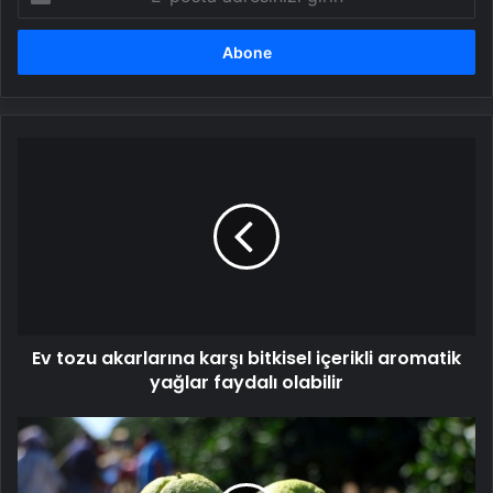
posta
adresinizi
girin
Ev
tozu
akarlarına
karşı
bitkisel
içerikli
aromatik
yağlar
faydalı
Ev tozu akarlarına karşı bitkisel içerikli aromatik
olabilir
yağlar faydalı olabilir
Pestisit,
çocuklarda
zihinsel