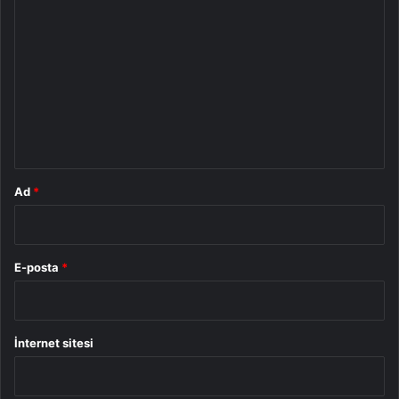
o
r
u
m
*
Ad
*
E-posta
*
İnternet sitesi