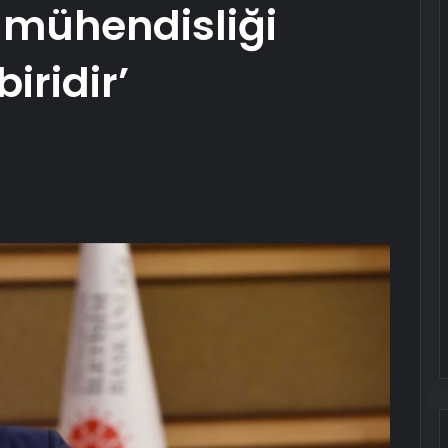
t mühendisliği
iridir’