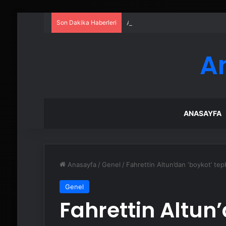
Son Dakika Haberleri
Ankara rent a car
A
ANASAYFA
Anasayfa
/
Genel
/
Fahrettin Altun’dan ‘boykot’ tepki
Genel
Fahrettin Altun