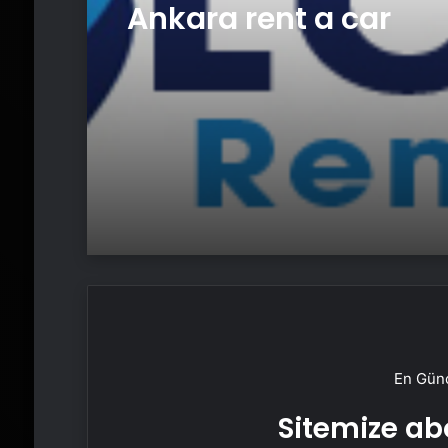
Ankara rent a car
En Günc
Sitemize abo