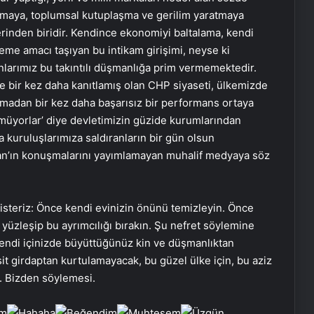
ozmaya, toplumsal kutuplaşma ve gerilim yaratmaya
erinden biridir. Kendince ekonomiyi baltalama, kendi
leme amacı taşıyan bu intikam girişimi, neyse ki
anlarımız bu takıntılı düşmanlığa prim vermemektedir.
le bir kez daha kanıtlamış olan CHP siyaseti, ülkemizde
amadan bir kez daha başarısız bir performans ortaya
rmüyorlar’ diye devletimizin güzide kurumlarından
a kuruluşlarımıza saldıranların bir gün olsun
n’ın konuşmalarını yayımlamayan muhalif medyaya söz
isteriz: Önce kendi evinizin önünü temizleyin. Önce
la yüzleşip bu ayrımcılığı bırakın. Şu nefret söylemine
Eşya Depolama Rehberi Ümraniye
kendi içinizde büyüttüğünüz kin ve düşmanlıktan
Çekmeköy Kadıköy
it girdaptan kurtulamayacak, bu güzel ülke için, bu aziz
. Bizden söylemesi.
Ortopodoloji İle Diyabetik Ayak
Yarası Tedavisi