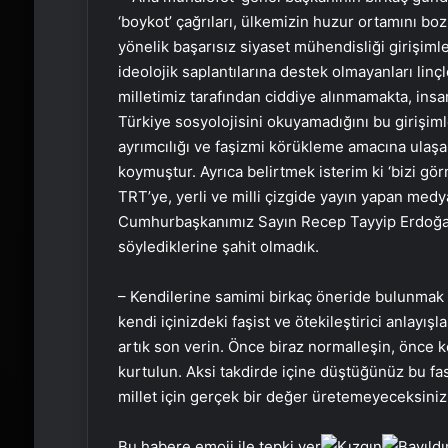
‘boykot’ çağrıları, ülkemizin huzur ortamını b
yönelik başarısız siyaset mühendisliği girişiml
ideolojik saplantılarına destek olmayanları linç
milletimiz tarafından ciddiye alınmamakta, ins
Türkiye sosyolojisini okuyamadığını bu girişim
ayrımcılığı ve faşizmi körükleme amacına ulaş
koymuştur. Ayrıca belirtmek isterim ki ‘bizi gö
TRT’ye, yerli ve milli çizgide yayın yapan medy
Cumhurbaşkanımız Sayın Recep Tayyip Erdoğa
söylediklerine şahit olmadık.
– Kendilerine samimi birkaç öneride bulunmak 
kendi içinizdeki faşist ve ötekileştirici anlayış
artık son verin. Önce biraz normalleşin, önce 
kurtulun. Aksi takdirde içine düştüğünüz bu fas
millet için gerçek bir değer üretemeyeceksiniz
Bu habere emoji ile tepki ver