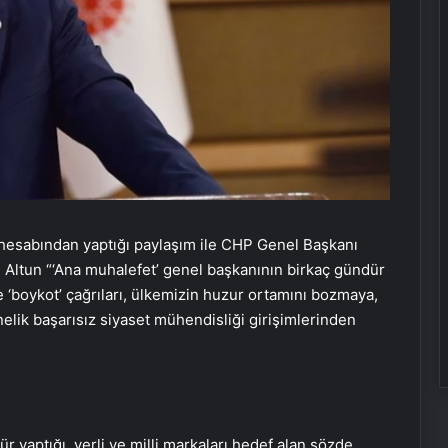
 hesabından yaptığı paylaşım ile CHP Genel Başkanı
. Altun “‘Ana muhalefet’ genel başkanının birkaç gündür
de ‘boykot’ çağrıları, ülkemizin huzur ortamını bozmaya,
lik başarısız siyaset mühendisliği girişimlerinden
r yaptığı, yerli ve milli markaları hedef alan sözde