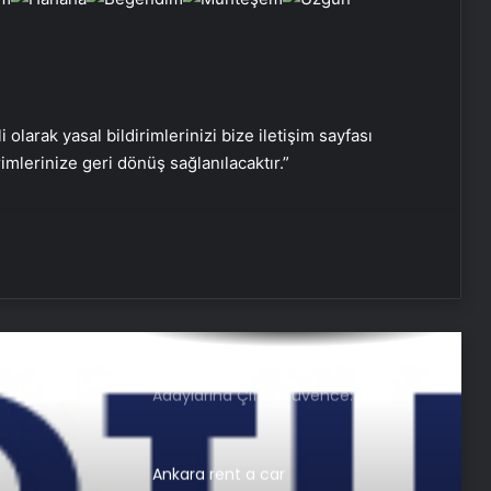
Zihnin Gizemli Sınırları ve Ötesi :
Nasılnedir.com
i olarak yasal bildirimlerinizi bize iletişim sayfası
rimlerinize geri dönüş sağlanılacaktır.”
Serjoy : Dijital Medya Ajansı, Google
Reklam Ajansı, SEO Ajansı ve Web
Tasarım Ajansı
UETDS Nedir ? Uetds.com İle Akıllı
Dijital Taşımacılık Yazılımı
Nişantaşı Üniversitesi’nden 2026 YKS
Adaylarına Çifte Güvence: Sabit
Ücret ve Kesintisiz Burs
Ankara rent a car