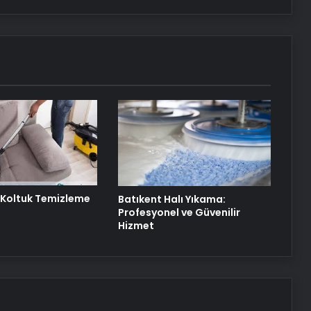
Ankara rent a car
25 Yıllık Miras Davasında Gözler
Temmuz Ayındaki Karar
Duruşmasına Çevrildi
Şanlıurfa Avukat Seçimi ve
Boşanma Sürecinde Doğru Strateji
 Koltuk Temizleme
Batıkent Halı Yıkama:
Profesyonel ve Güvenilir
Hizmet