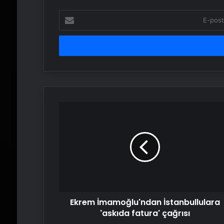
E-
posta
adresinizi
girin
Ekrem
İmamoğlu'ndan
İstanbullulara
'askıda
fatura'
çağrısı
Ekrem İmamoğlu'ndan İstanbullulara
'askıda fatura' çağrısı