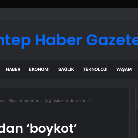
ntep Haber Gazete
HABER
EKONOMI
SAĞLIK
TEKNOLOJI
YAŞAM
si: ‘Siyaset mühendisliği girişimlerinden biridir’
’dan ‘boykot’