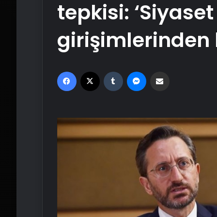
tepkisi: ‘Siyase
girişimlerinden b
Facebook
X
Tumblr
Messenger
Email'den paylaş