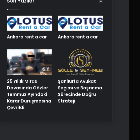
Son Yazılar
Ankara rent a car
Ankara rent a car
25 Yıllık Miras
Şanlıurfa Avukat
Davasında Gözler
Seçimi ve Boşanma
Temmuz Ayındaki
Sürecinde Doğru
Karar Duruşmasına
Strateji
Çevrildi