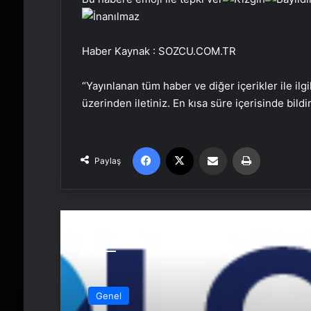
Haber Kaynak : SOZCU.COM.TR
“Yayınlanan tüm haber ve diğer içerikler ile ilgil
üzerinden iletiniz. En kısa süre içerisinde bildi
Facebook
X
Email'den paylaş
Yaz
Paylaş
Sonrakini Oku
Genel