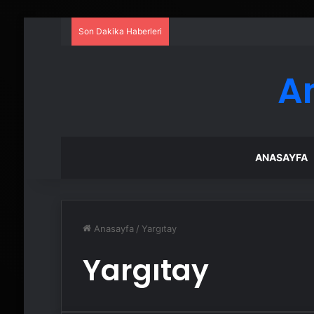
Son Dakika Haberleri
A
ANASAYFA
Anasayfa
/
Yargıtay
Yargıtay