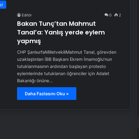
el
Editör
0
2
Bakan Tunç’tan Mahmut
Tanal’a: Yanlış yerde eylem
yapmış
CHP ŞanlıurfaMilletvekiliMahmut Tanal, görevden
uzaklaştırılan İBB Başkanı Ekrem İmamoğlu’nun
tutuklanmasının ardından başlayan protesto
eylemlerinde tutuklanan öğrenciler için Adalet
Bakanlığı önüne…
Daha Fazlasını Oku »