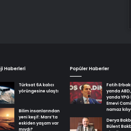
ji Haberleri
Popüler Haberler
Türksat 6A kalıcı
Fatih Erbak
yörüngesine ulaştı
yanda ABD,
yanda YPG 
Emevi Cami
namaz kılı
Bilim insanlarından
yeni keşif: Mars’ta
Derya Bakb
eskiden yaşam var
Bülent Bak
mıydı?