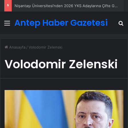
Nişantaşı Üniversitesi’nden 2026 YKS Adaylarına Çifte Güvence: Sabit Ücret ve Kesintisiz Burs
Antep Haber Gazetesi
Menü
A
Anasayfa
/
Volodomir Zelenski
Volodomir Zelenski