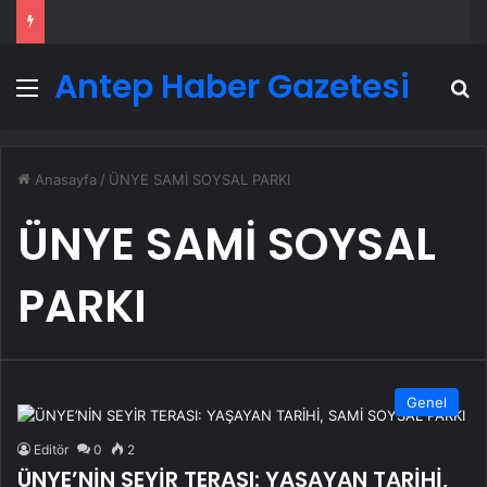
Antep Haber Gazetesi
Menü
A
Anasayfa
/
ÜNYE SAMİ SOYSAL PARKI
ÜNYE SAMİ SOYSAL
PARKI
Genel
Editör
0
2
ÜNYE’NİN SEYİR TERASI: YAŞAYAN TARİHİ,