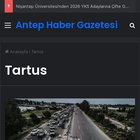
Nişantaşı Üniversitesi’nden 2026 YKS Adaylarına Çifte Güvence: Sabit Ücret ve Kesintisiz Burs
Antep Haber Gazetesi
Menü
A
Anasayfa
/
Tartus
Tartus