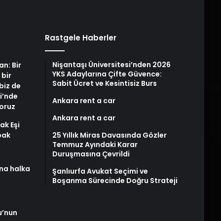
Rastgele Haberler
Nişantaşı Üniversitesi’nden 2026
an: Bir
YKS Adaylarına Çifte Güvence:
 bir
Sabit Ücret ve Kesintisiz Burs
biz de
i’nde
Ankara rent a car
yoruz
Ankara rent a car
ak Eşi
bak
25 Yıllık Miras Davasında Gözler
Temmuz Ayındaki Karar
Duruşmasına Çevrildi
na halka
Şanlıurfa Avukat Seçimi ve
Boşanma Sürecinde Doğru Strateji
u’nun