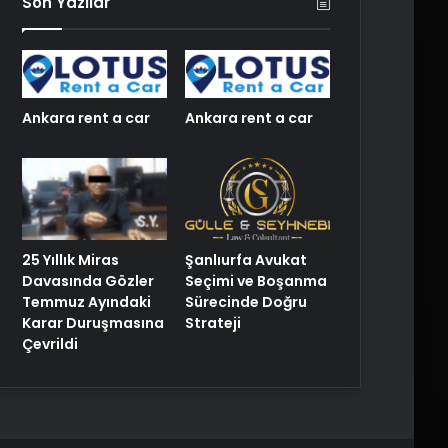
Son Yazılar
Ankara rent a car
Ankara rent a car
25 Yıllık Miras
Şanlıurfa Avukat
Davasında Gözler
Seçimi ve Boşanma
Temmuz Ayındaki
Sürecinde Doğru
Karar Duruşmasına
Strateji
Çevrildi