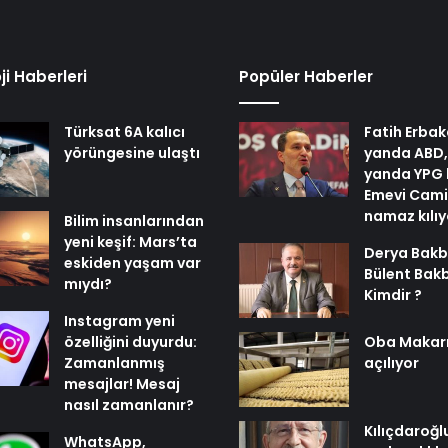
ji Haberleri
Popüler Haberler
Türksat 6A kalıcı
Fatih Erbak
yörüngesine ulaştı
yanda ABD,
yanda YPG 
Emevi Cami
namaz kılı
Bilim insanlarından
yeni keşif: Mars’ta
Derya Bakb
eskiden yaşam var
Bülent Bak
mıydı?
Kimdir ?
Instagram yeni
özelliğini duyurdu:
Oba Makar
Zamanlanmış
açılıyor
mesajlar! Mesaj
nasıl zamanlanır?
Kılıçdaroğl
WhatsApp,