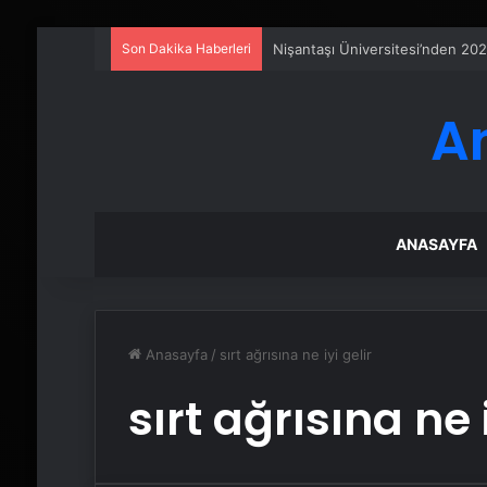
Son Dakika Haberleri
Nişantaşı Üniversitesi’nden 202
A
ANASAYFA
Anasayfa
/
sırt ağrısına ne iyi gelir
sırt ağrısına ne i