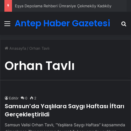
Eşya Depolama Rehberi Ümraniye Çekmeköy Kadıköy
Antep Haber Gazetesi
Menü
A
Anasayfa
/
Orhan Tavlı
Orhan Tavlı
Editör
0
2
Samsun’da Yaşlılara Saygı Haftası İftarı
Gerçekleştirildi
Samsun Valisi Orhan Tavlı, “Yaşlılara Saygı Haftası” kapsamında