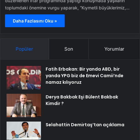
düzenlenen iftar programında yaptığı konuşmada yaşlıların
toplumdaki önemine vurgu yaparak, “Kıymetli büyüklerimiz,…
Daha Fazlasını Oku »
Popüler
Son
Yorumlar
Fatih Erbakan: Bir yanda ABD, bir
yanda YPG biz de Emevi Camii’nde
namaz kılıyoruz
Derya Bakbak Eşi Bülent Bakbak
Kimdir ?
Selahattin Demirtaş’tan açıklama