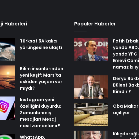
ji Haberleri
Popüler Haberler
Türksat 6A kalıcı
Fatih Erbak
yörüngesine ulaştı
yanda ABD,
yanda YPG 
Emevi Cami
namaz kılı
Bilim insanlarından
yeni keşif: Mars’ta
Derya Bakb
eskiden yaşam var
Bülent Bak
mıydı?
Kimdir ?
Instagram yeni
özelliğini duyurdu:
Oba Makar
Zamanlanmış
açılıyor
mesajlar! Mesaj
nasıl zamanlanır?
Kılıçdaroğl
WhatsApp,