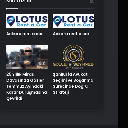
Son Yazılar
Ankara rent a car
Ankara rent a car
25 Yıllık Miras
Şanlıurfa Avukat
Davasında Gözler
Seçimi ve Boşanma
Temmuz Ayındaki
Sürecinde Doğru
Karar Duruşmasına
Strateji
Çevrildi