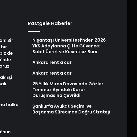
Rastgele Haberler
Nişantaşı Üniversitesi’nden 2026
an: Bir
YKS Adaylarına Çifte Güvence:
 bir
Sabit Ücret ve Kesintisiz Burs
biz de
i’nde
Ankara rent a car
yoruz
Ankara rent a car
ak Eşi
bak
25 Yıllık Miras Davasında Gözler
Temmuz Ayındaki Karar
Duruşmasına Çevrildi
na halka
Şanlıurfa Avukat Seçimi ve
Boşanma Sürecinde Doğru Strateji
u’nun