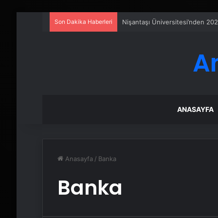
Son Dakika Haberleri
Nişantaşı Üniversitesi’nden 202
A
ANASAYFA
Anasayfa
/
Banka
Banka