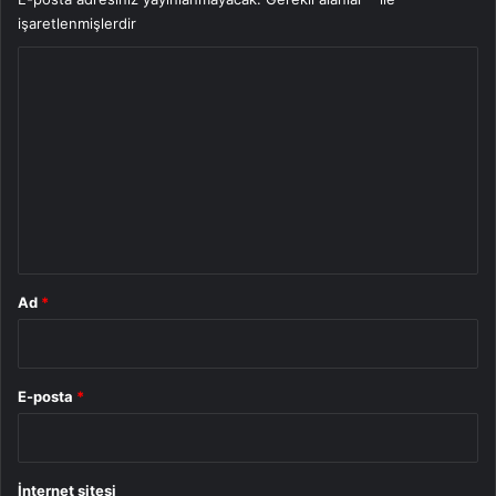
işaretlenmişlerdir
Y
o
r
u
m
*
Ad
*
E-posta
*
İnternet sitesi