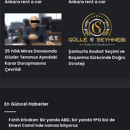
Ankara rent a car
Ankara rent a car
25 Yıllık Miras Davasında
Şanlıurfa Avukat Seçimi ve
Gözler Temmuz Ayındaki
Boşanma Sürecinde Doğru
Karar Duruşmasına
Strateji
Çevrildi
En Güncel Haberler
Fatih Erbakan: Bir yanda ABD, bir yanda YPG biz de
Emevi Camii’nde namaz kılıyoruz