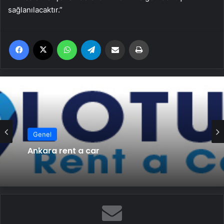
sağlanılacaktır.”
Facebook
X
WhatsApp
Telegram
Email'den paylaş
Yaz
Genel
Ankara rent a car