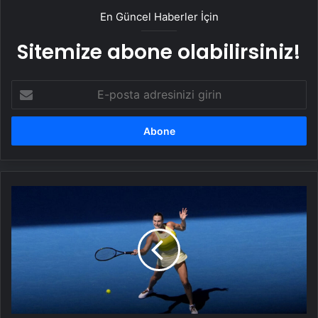
En Güncel Haberler İçin
Sitemize abone olabilirsiniz!
E-
posta
adresinizi
girin
Avustralya
Açık'ta
Sabalenka,
Gauff
ve
Alcaraz
çeyrek
finalde