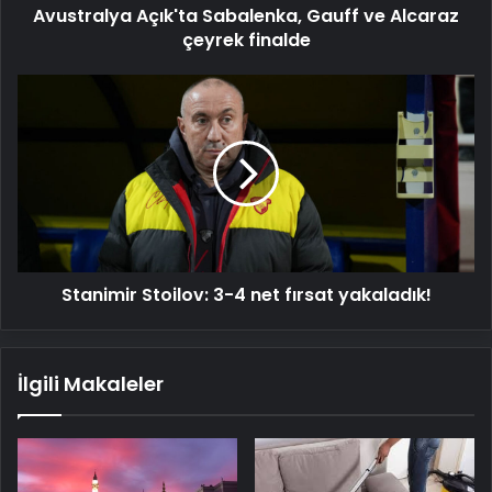
Avustralya Açık'ta Sabalenka, Gauff ve Alcaraz
çeyrek finalde
Stanimir
Stoilov:
3-
4
net
fırsat
yakaladık!
Stanimir Stoilov: 3-4 net fırsat yakaladık!
İlgili Makaleler