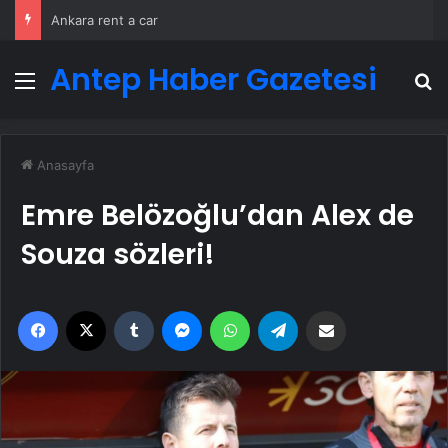
Ankara rent a car
Antep Haber Gazetesi
Menü
A
Anasayfa
Emre Belözoğlu’dan Alex de
Souza sözleri!
Facebook
X
Tumblr
Messenger
WhatsApp
Telegram
Email'den paylaş