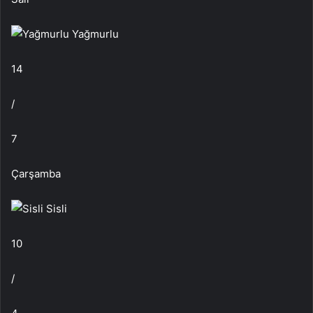
Yağmurlu
14
/
7
Çarşamba
Sisli
10
/