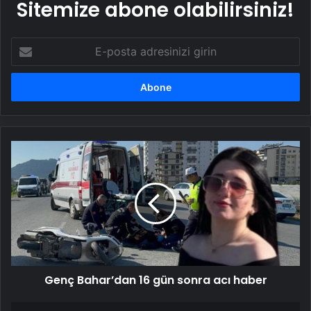
Sitemize abone olabilirsiniz!
E-
posta
adresinizi
girin
Genç
Bahar’dan
16
gün
sonra
acı
haber
Genç Bahar’dan 16 gün sonra acı haber
İsrail