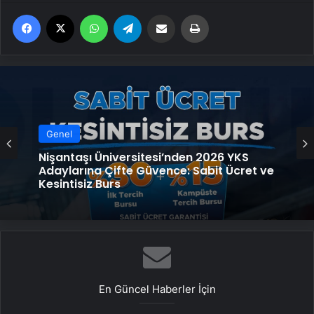
Facebook
X
WhatsApp
Telegram
Email'den paylaş
Yaz
Genel
Genel
Ankara rent a car
Nişantaşı Üniversitesi’nden 2026 YKS
Adaylarına Çifte Güvence: Sabit Ücret ve
Kesintisiz Burs
En Güncel Haberler İçin