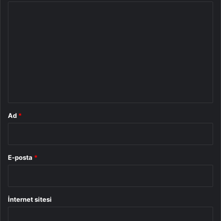
Y
o
r
u
m
*
Ad
*
E-posta
*
İnternet sitesi