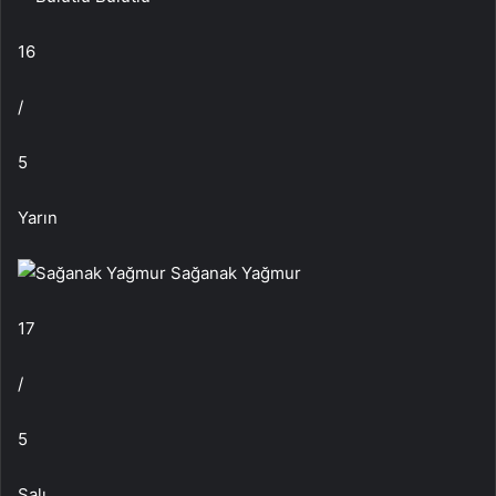
16
/
5
Yarın
Sağanak Yağmur
17
/
5
Salı