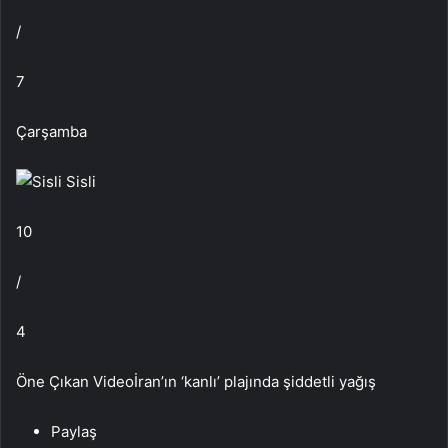
/
7
Çarşamba
Sisli
10
/
4
Öne Çıkan Videoİran’ın ‘kanlı’ plajında şiddetli yağış
Paylaş