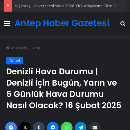
Ankara rent a car
Antep Haber Gazetesi
Menü
A
Anasayfa
/
Genel
Genel
Denizli Hava Durumu |
Denizli İçin Bugün, Yarın ve
5 Günlük Hava Durumu
Nasıl Olacak? 16 Şubat 2025
Facebook
X
Tumblr
Messenger
WhatsApp
Telegram
Email'den paylaş