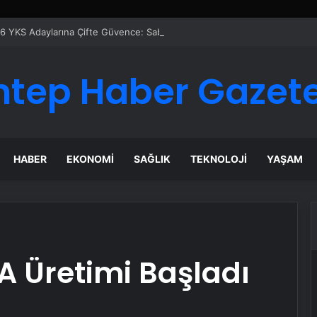
6 YKS Adaylarına Çifte Güvence: Sabit Ücret ve Kesintisiz Burs
ntep Haber Gazete
HABER
EKONOMI
SAĞLIK
TEKNOLOJI
YAŞAM
A Üretimi Başladı