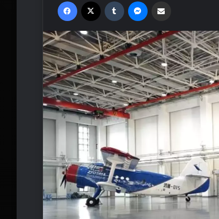
Facebook
X
Tumblr
Messenger
Email'den paylaş