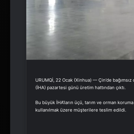
URUMQİ, 22 Ocak (Xinhua) — Çin’de bağımsız ola
(İHA) pazartesi günü üretim hattından çıktı.
Bu büyük İHA’ların üçü, tarım ve orman koruma ve
kullanılmak üzere müşterilere teslim edildi.