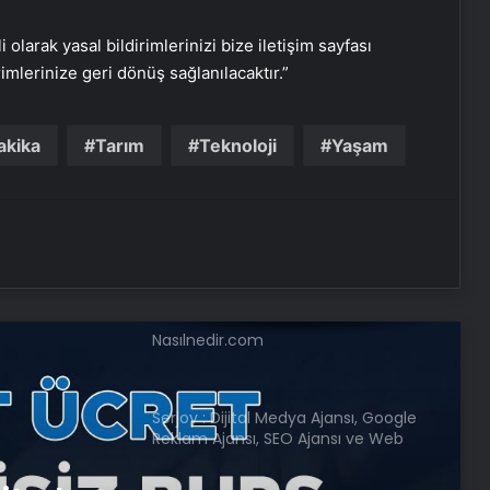
Şanlıurfa Avukat Seçimi ve
Boşanma Sürecinde Doğru Strateji
i olarak yasal bildirimlerinizi bize iletişim sayfası
rimlerinize geri dönüş sağlanılacaktır.”
Eşya Depolama Rehberi Ümraniye
Çekmeköy Kadıköy
akika
Tarım
Teknoloji
Yaşam
Ortopodoloji İle Diyabetik Ayak
Yarası Tedavisi
Zihnin Gizemli Sınırları ve Ötesi :
Nasılnedir.com
Serjoy : Dijital Medya Ajansı, Google
Reklam Ajansı, SEO Ajansı ve Web
Tasarım Ajansı