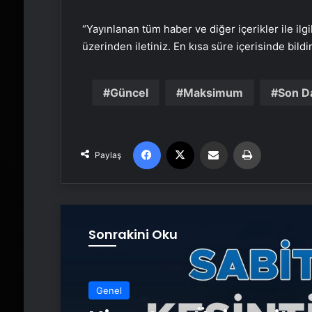
“Yayınlanan tüm haber ve diğer içerikler ile ilgil
üzerinden iletiniz. En kısa süre içerisinde bildi
Güncel
Maksimum
Son D
Facebook
X
Email'den paylaş
Yaz
Paylaş
Sonrakini Oku
Genel