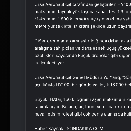
Ursa Aeronautical tarafından geliştirilen HY10
maksimum faydalı yük taşıma kapasitesi 1,9 ton o
Maksimum 1.800 kilometre uçuş menziline sahip
metre yükseklikte istikrarlı şekilde uzun dayanı
Diğer dronelarla karşılaştırıldığında daha fazla
aralığına sahip olan ve daha esnek uçuş yüksekl
özellikleri sayesinde küçük dronelar gibi diğer
kullanılabiliyor.
Ursa Aeronautical Genel Müdürü Yu Yang, “Söz 
açıklığıyla HY100, bir günde yaklaşık 16.000 hekta
Büyük İHA’lar, 150 kilogramı aşan maksimum kalk
tanımlanıyor. Bu araçlar; tarım ve orman koruma,
hava iletişim rölesi gibi çok geniş alanlarda kull
Haber Kaynak : SONDAKIKA.COM