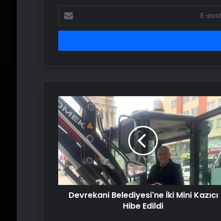
E-
posta
adresinizi
girin
Devrekani
Belediyesi'ne
İki
Mini
Kazıcı
Hibe
Edildi
Devrekani Belediyesi'ne İki Mini Kazıcı
Hibe Edildi