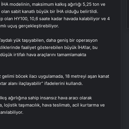
0 İHA modelinin, maksimum kalkış ağırlığı 5,25 ton ve
lan sabit kanatlı büyük bir İHA olduğu belirtildi.
 olan HY100, 10,6 saate kadar havada kalabiliyor ve 4
mlı uçuş gerçekleştirebiliyor.
 faydalı yük taşıyabilen, daha geniş bir operasyon
iklerinde faaliyet gösterebilen büyük İHA’lar, bu
 düşük irtifalı hava araçlarını tamamlamakta
gelimi böcek ilacı uygulamada, 18 metreyi aşan kanat
r alanı ilaçlayabilir” ifadelerini kullandı.
ış ağırlığına sahip insansız hava aracı olarak
 lojistik taşımacılık, hava teslimatı, acil kurtarma ve
anılabiliyor.