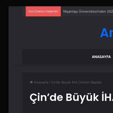
Son Dakika Haberleri
Nişantaşı Üniversitesi’nden 202
A
ANASAYFA
Anasayfa
/
Çin’de Büyük İHA Üretimi Başladı
Çin’de Büyük İH