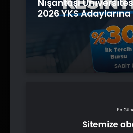
Nişantaşı Üniversite
2026 YKS Adaylarına 
Güvence: Sabit Ücret
Kesintisiz Burs
En Günc
Sitemize abo