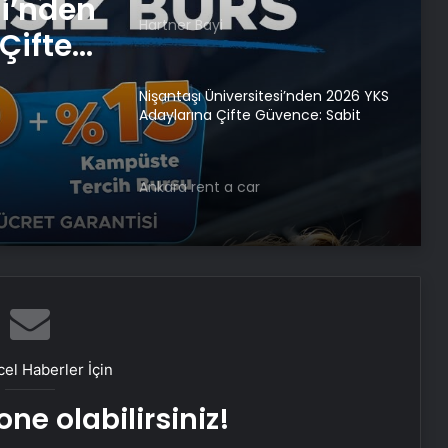
si’nden
Hartner Bayi
Çifte
 ve
Nişantaşı Üniversitesi’nden 2026 YKS
Adaylarına Çifte Güvence: Sabit
Ücret ve Kesintisiz Burs
Ankara rent a car
Ankara rent a car
25 Yıllık Miras Davasında Gözler
Temmuz Ayındaki Karar
Duruşmasına Çevrildi
el Haberler İçin
ne olabilirsiniz!
Şanlıurfa Avukat Seçimi ve
Boşanma Sürecinde Doğru Strateji