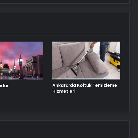
Nişantaşı Üniversitesi’nden 2026 YKS
Adaylarına Çifte Güvence: Sabit
Ücret ve Kesintisiz Burs
Ankara rent a car
Ankara rent a car
Ankara’da Koltuk Temizleme
adar
25 Yıllık Miras Davasında Gözler
Hizmetleri
Temmuz Ayındaki Karar
Duruşmasına Çevrildi