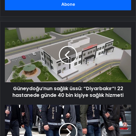
girin
Güneydoğu’nun
sağlık
üssü:
“Diyarbakır”!
22
hastanede
günde
40
bin
Güneydoğu’nun sağlık üssü: “Diyarbakır”! 22
kişiye
sağlık
hastanede günde 40 bin kişiye sağlık hizmeti
hizmeti
31
ilde
düzenlenen
FETÖ
Operasyonu'nda