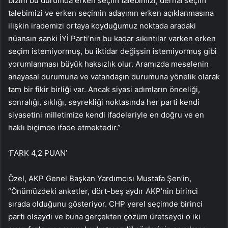
bizim bu durumda erken seçim talebimizi, derhal seçim
talebimizi ve erken seçimin adayının erken açıklanmasına
ilişkin irademizi ortaya koyduğumuz noktada aradaki
nüansın sanki İYİ Parti’nin bu kadar sıkıntılar varken erken
seçim istemiyormuş, bu iktidar değişsin istemiyormuş gibi
yorumlanması büyük haksızlık olur. Aramızda meselenin
anayasal durumuna ve vatandaşın durumuna yönelik olarak
tam bir fikir birliği var. Ancak siyasi adımların önceliği,
sonralığı, sıklığı, seyrekliği noktasında her parti kendi
siyasetini milletimize kendi ifadeleriyle en doğru ve en
haklı biçimde ifade etmektedir.”
‘FARK 4,2 PUAN’
Özel, AKP Genel Başkan Yardımcısı Mustafa Şen’in,
“Önümüzdeki anketler, dört-beş aydır AKP’nin birinci
sırada olduğunu gösteriyor. CHP yerel seçimde birinci
parti olsaydı ve buna gerçekten çözüm üretseydi o iki