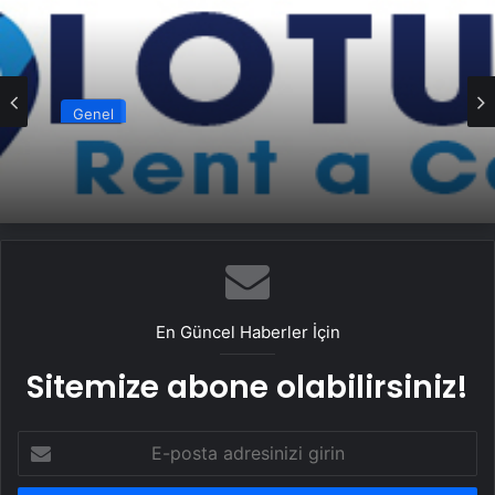
Genel
Ankara rent a car
En Güncel Haberler İçin
Sitemize abone olabilirsiniz!
E-
posta
adresinizi