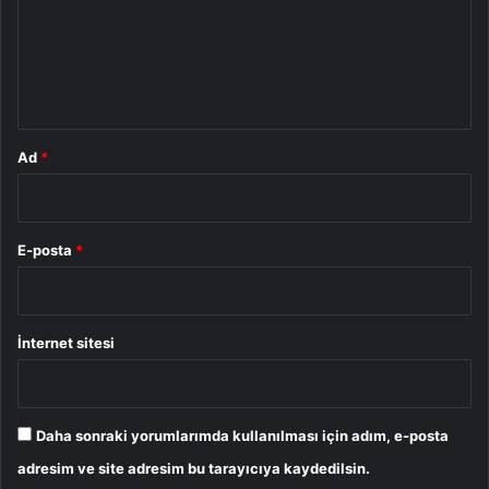
u
m
*
Ad
*
E-posta
*
İnternet sitesi
Daha sonraki yorumlarımda kullanılması için adım, e-posta
adresim ve site adresim bu tarayıcıya kaydedilsin.