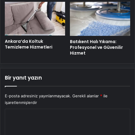
Ankara’da Koltuk
Batıkent Halı Yıkama:
Temizleme Hizmetleri
Profesyonel ve Güvenilir
Hizmet
Bir yanıt yazın
E-posta adresiniz yayınlanmayacak.
Gerekli alanlar
*
ile
işaretlenmişlerdir
Y
o
r