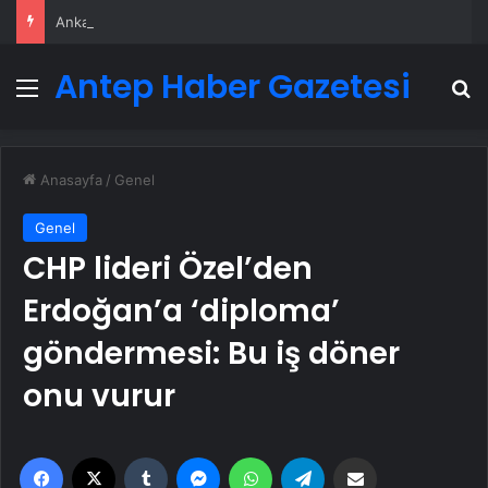
Ankara rent a car
Antep Haber Gazetesi
Menü
A
Anasayfa
/
Genel
Genel
CHP lideri Özel’den
Erdoğan’a ‘diploma’
göndermesi: Bu iş döner
onu vurur
Facebook
X
Tumblr
Messenger
WhatsApp
Telegram
Email'den paylaş