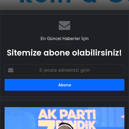
En Güncel Haberler İçin
Sitemize abone olabilirsiniz!
E-
posta
adresinizi
girin
AK
Parti'nin
başkan
adayları