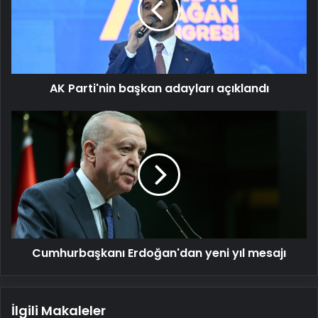
açıklandı
AK Parti'nin başkan adayları açıklandı
Cumhurbaşkanı
Erdoğan'dan
yeni
yıl
mesajı
Cumhurbaşkanı Erdoğan'dan yeni yıl mesajı
İlgili Makaleler