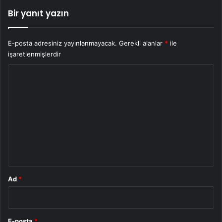
Bir yanıt yazın
E-posta adresiniz yayınlanmayacak.
Gerekli alanlar
*
ile
işaretlenmişlerdir
Y
o
r
u
m
*
Ad
*
E-posta
*