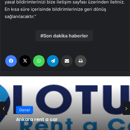
yasal bildirimlerinizi bize iletişim sayfası üzerinden iletiniz.
En kısa süre içerisinde bildirimlerinize geri dönüş
sağlanılacaktır.”
Son dakika haberler
Facebook
X
WhatsApp
Telegram
Email'den paylaş
Yaz
Genel
Ankara rent a car