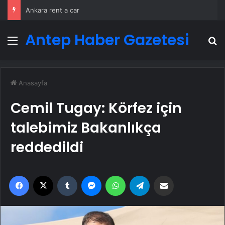
Ankara rent a car
Antep Haber Gazetesi
Menü
A
Anasayfa
Cemil Tugay: Körfez için
talebimiz Bakanlıkça
reddedildi
Facebook
X
Tumblr
Messenger
WhatsApp
Telegram
Email'den paylaş