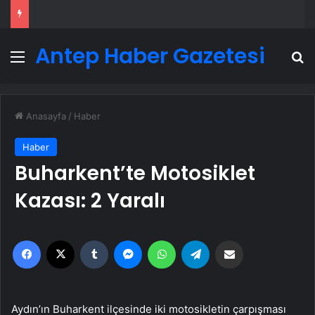
Antep Haber Gazetesi
Menü
A
Anasayfa
/
Haber
Haber
Buharkent’te Motosiklet
Kazası: 2 Yaralı
Facebook
X
Tumblr
Messenger
WhatsApp
Telegram
Email'den paylaş
Aydın’ın Buharkent ilçesinde iki motosikletin çarpışması