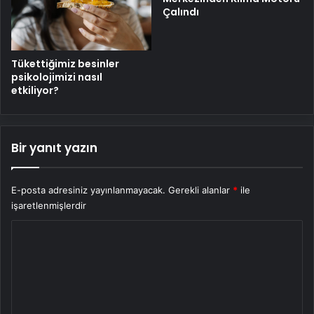
Çalındı
Tükettiğimiz besinler
psikolojimizi nasıl
etkiliyor?
Bir yanıt yazın
E-posta adresiniz yayınlanmayacak.
Gerekli alanlar
*
ile
işaretlenmişlerdir
Y
o
r
u