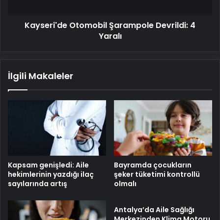
Kayseri'de Otomobil Şarampole Devrildi: 4
Yaralı
İlgili Makaleler
Kapsam genişledi: Aile
Bayramda çocukların
hekimlerinin yazdığı ilaç
şeker tüketimi kontrollü
sayılarında artış
olmalı
Antalya’da Aile Sağlığı
Merkezinden Klima Motoru