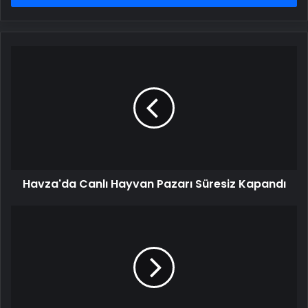
Havza'da
Canlı
Hayvan
Pazarı
Süresiz
Kapandı
Havza'da Canlı Hayvan Pazarı Süresiz Kapandı
Kayseri'de
Otomobil
Şarampole
Devrildi:
4
Yaralı