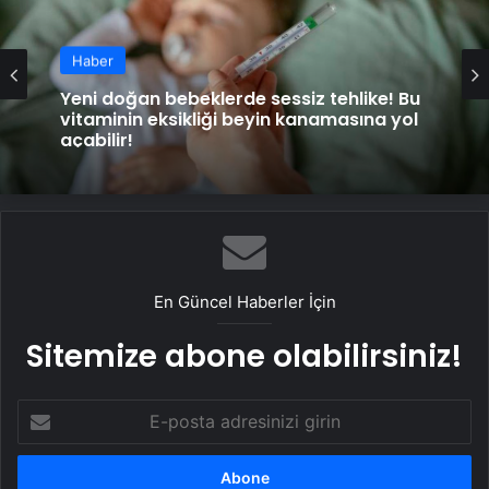
Haber
Yeni doğan bebeklerde sessiz tehlike! Bu
vitaminin eksikliği beyin kanamasına yol
açabilir!
En Güncel Haberler İçin
Sitemize abone olabilirsiniz!
E-
posta
adresinizi
girin