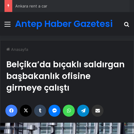
Ankara rent a car
Antep Haber Gazetesi
Menü
A
Anasayfa
Belçika’da bıçaklı saldırgan
başbakanlık ofisine
girmeye çalıştı
Facebook
X
Tumblr
Messenger
WhatsApp
Telegram
Email'den paylaş