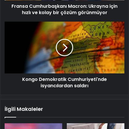
Fransa Cumhurbaşkanı Macron: Ukrayna için
çözüm
görünmüyor
hızlı ve kolay bir çözüm görünmüyor
Kongo
Demokratik
Cumhuriyeti'nde
isyancılardan
saldırı
Kongo Demokratik Cumhuriyeti'nde
isyancılardan saldırı
İlgili Makaleler