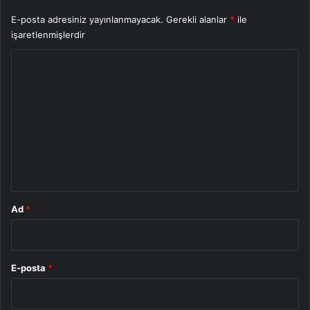
E-posta adresiniz yayınlanmayacak.
Gerekli alanlar
*
ile
işaretlenmişlerdir
Y
o
r
u
m
*
Ad
*
E-posta
*