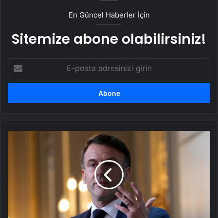
En Güncel Haberler İçin
Sitemize abone olabilirsiniz!
E-
posta
adresinizi
girin
Fransa
Cumhurbaşkanı
Macron:
Ukrayna
için
hızlı
ve
kolay
bir